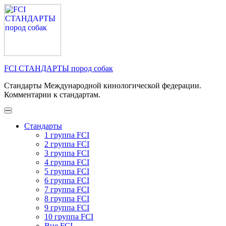
Перейти
к
содержимому
(нажмите
Enter)
FCI СТАНДАРТЫ пород собак
Стандарты Международной кинологической федерации.
Комментарии к стандартам.
Стандарты
1 группа FCI
2 группа FCI
3 группа FCI
4 группа FCI
5 группа FCI
6 группа FCI
7 группа FCI
8 группа FCI
9 группа FCI
10 группа FCI
Вне FCI