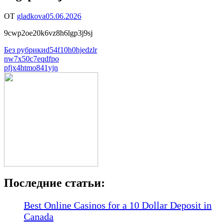
ОТ
gladkova
05.06.2026
9cwp2oe20k6vz8h6lgp3j9sj
Без рубрики
d54f10h0hjedzlr
Навигация
nw7x50c7eqdfpo
pfjx4htmo841yjn
по
записям
Последние статьи:
Best Online Casinos for a 10 Dollar Deposit in
Canada