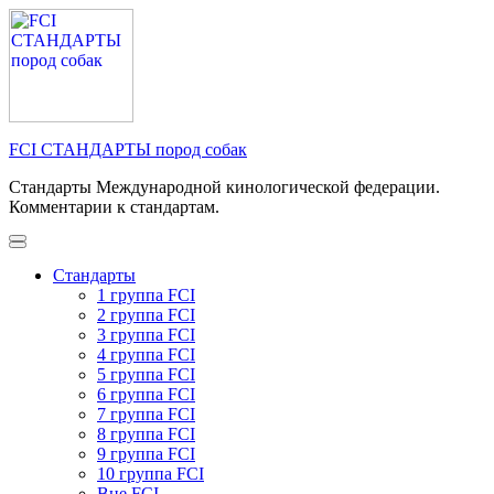
Перейти
к
содержимому
(нажмите
Enter)
FCI СТАНДАРТЫ пород собак
Стандарты Международной кинологической федерации.
Комментарии к стандартам.
Стандарты
1 группа FCI
2 группа FCI
3 группа FCI
4 группа FCI
5 группа FCI
6 группа FCI
7 группа FCI
8 группа FCI
9 группа FCI
10 группа FCI
Вне FCI