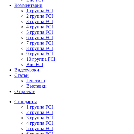
Комментарии
1 группа FCI
2 группа FCI
3 группа FCI
4 группа FCI
5 группа FCI
6 группа FCI
7 группа FCI
8 группа FCI
9 группа FCI
10 группа FCI
Вне FCI
Видеоуроки
Статьи
Генетика
Выставки
О проекте
Стандарты
1 группа FCI
2 группа FCI
3 группа FCI
4 группа FCI
5 группа FCI
6 группа FCI