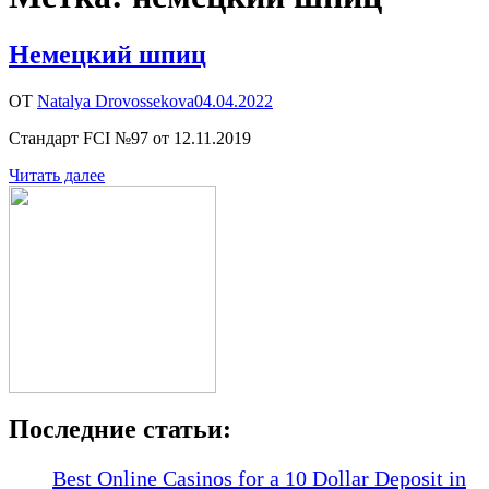
Немецкий шпиц
ОТ
Natalya Drovossekova
04.04.2022
Стандарт FCI №97 от 12.11.2019
Читать далее
Последние статьи:
Best Online Casinos for a 10 Dollar Deposit in