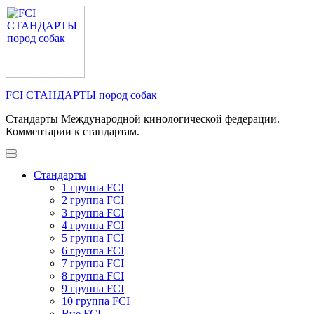
Перейти
к
содержимому
(нажмите
Enter)
FCI СТАНДАРТЫ пород собак
Стандарты Международной кинологической федерации.
Комментарии к стандартам.
Стандарты
1 группа FCI
2 группа FCI
3 группа FCI
4 группа FCI
5 группа FCI
6 группа FCI
7 группа FCI
8 группа FCI
9 группа FCI
10 группа FCI
Вне FCI