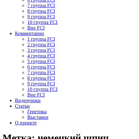
7 группа FCI
8 группа FCI
9 группа FCI
10 группа FCI
Вне FCI
Комментарии
1 группа FCI
2 группа FCI
3 группа FCI
4 группа FCI
5 группа FCI
6 группа FCI
7 группа FCI
8 группа FCI
9 группа FCI
10 группа FCI
Вне FCI
Видеоуроки
Статьи
Генетика
Выставки
О проекте
Метка:
немецкий шпиц