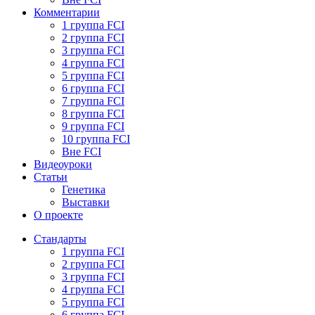
Комментарии
1 группа FCI
2 группа FCI
3 группа FCI
4 группа FCI
5 группа FCI
6 группа FCI
7 группа FCI
8 группа FCI
9 группа FCI
10 группа FCI
Вне FCI
Видеоуроки
Статьи
Генетика
Выставки
О проекте
Стандарты
1 группа FCI
2 группа FCI
3 группа FCI
4 группа FCI
5 группа FCI
6 группа FCI