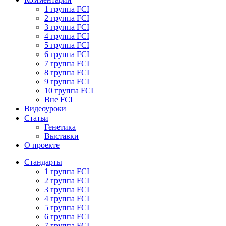
1 группа FCI
2 группа FCI
3 группа FCI
4 группа FCI
5 группа FCI
6 группа FCI
7 группа FCI
8 группа FCI
9 группа FCI
10 группа FCI
Вне FCI
Видеоуроки
Статьи
Генетика
Выставки
О проекте
Стандарты
1 группа FCI
2 группа FCI
3 группа FCI
4 группа FCI
5 группа FCI
6 группа FCI
7 группа FCI