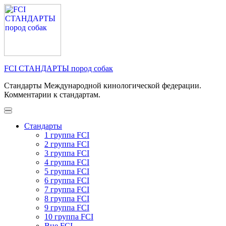
Перейти
к
содержимому
(нажмите
Enter)
FCI СТАНДАРТЫ пород собак
Стандарты Международной кинологической федерации.
Комментарии к стандартам.
Стандарты
1 группа FCI
2 группа FCI
3 группа FCI
4 группа FCI
5 группа FCI
6 группа FCI
7 группа FCI
8 группа FCI
9 группа FCI
10 группа FCI
Вне FCI