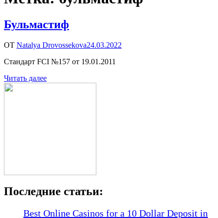
Бульмастиф
ОТ
Natalya Drovossekova
24.03.2022
Стандарт FCI №157 от 19.01.2011
Читать далее
Последние статьи:
Best Online Casinos for a 10 Dollar Deposit in