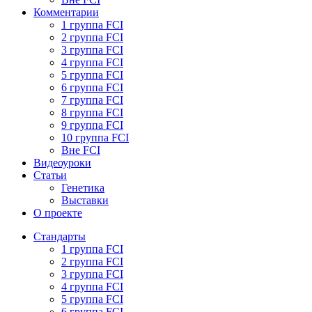
Комментарии
1 группа FCI
2 группа FCI
3 группа FCI
4 группа FCI
5 группа FCI
6 группа FCI
7 группа FCI
8 группа FCI
9 группа FCI
10 группа FCI
Вне FCI
Видеоуроки
Статьи
Генетика
Выставки
О проекте
Стандарты
1 группа FCI
2 группа FCI
3 группа FCI
4 группа FCI
5 группа FCI
6 группа FCI