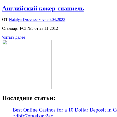
Английский кокер-спаниель
ОТ
Natalya Drovossekova
26.04.2022
Стандарт FCI №5 от 23.11.2012
Читать далее
Последние статьи:
Best Online Casinos for a 10 Dollar Deposit in 
tyjbfc7otgelzay2ac