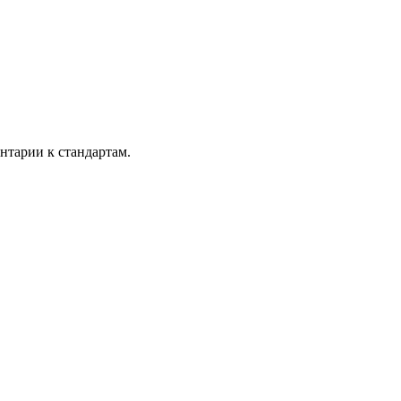
тарии к стандартам.