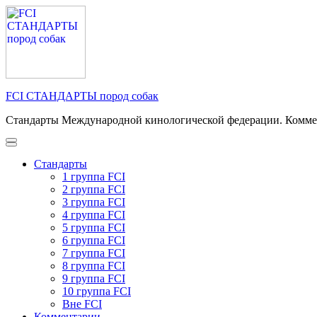
Перейти
к
содержимому
(нажмите
Enter)
FCI СТАНДАРТЫ пород собак
Стандарты Международной кинологической федерации. Коммен
Стандарты
1 группа FCI
2 группа FCI
3 группа FCI
4 группа FCI
5 группа FCI
6 группа FCI
7 группа FCI
8 группа FCI
9 группа FCI
10 группа FCI
Вне FCI
Комментарии