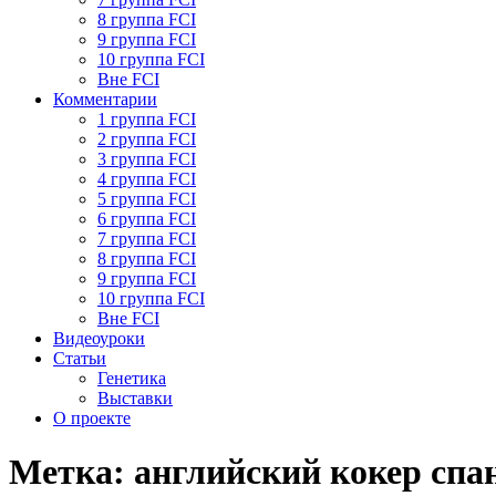
8 группа FCI
9 группа FCI
10 группа FCI
Вне FCI
Комментарии
1 группа FCI
2 группа FCI
3 группа FCI
4 группа FCI
5 группа FCI
6 группа FCI
7 группа FCI
8 группа FCI
9 группа FCI
10 группа FCI
Вне FCI
Видеоуроки
Статьи
Генетика
Выставки
О проекте
Метка:
английский кокер спа