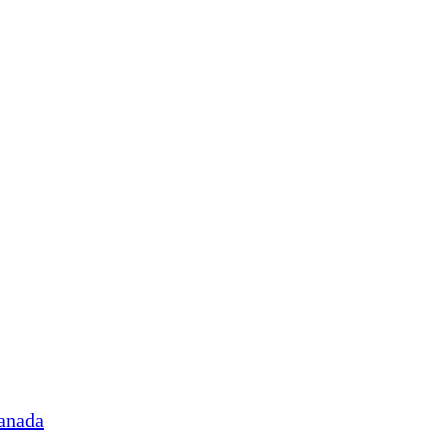
Canada