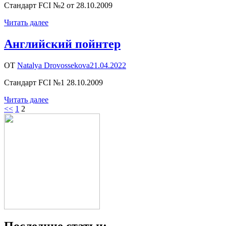
Стандарт FCI №2 от 28.10.2009
Читать далее
Английский пойнтер
ОТ
Natalya Drovossekova
21.04.2022
Стандарт FCI №1 28.10.2009
Читать далее
Пагинация
Страница
Страница
<<
1
2
записей