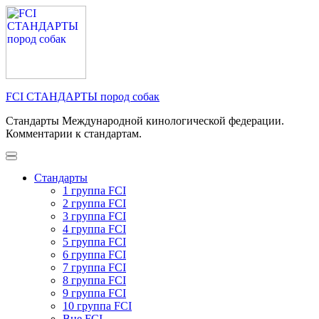
Перейти
к
содержимому
(нажмите
Enter)
FCI СТАНДАРТЫ пород собак
Стандарты Международной кинологической федерации.
Комментарии к стандартам.
Стандарты
1 группа FCI
2 группа FCI
3 группа FCI
4 группа FCI
5 группа FCI
6 группа FCI
7 группа FCI
8 группа FCI
9 группа FCI
10 группа FCI
Вне FCI