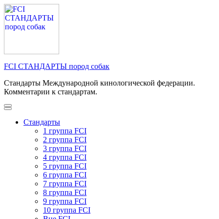
Перейти
к
содержимому
(нажмите
Enter)
FCI СТАНДАРТЫ пород собак
Стандарты Международной кинологической федерации.
Комментарии к стандартам.
Стандарты
1 группа FCI
2 группа FCI
3 группа FCI
4 группа FCI
5 группа FCI
6 группа FCI
7 группа FCI
8 группа FCI
9 группа FCI
10 группа FCI
Вне FCI