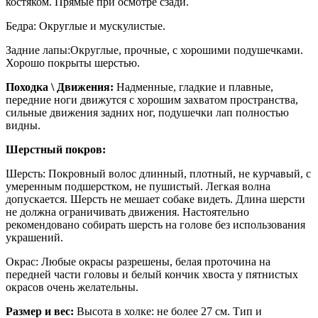
костяком. Прямые при осмотре сзади.
Бедра: Округлые и мускулистые.
Задние лапы:Округлые, прочные, с хорошими подушечками.
Хорошо покрыты шерстью.
Походка \ Движения:
Надменные, гладкие и плавные,
передние ноги движутся с хорошим захватом пространства,
сильные движения задних ног, подушечки лап полностью
видны.
Шерстный покров:
Шерсть: Покровный волос длинный, плотный, не курчавый, с
умеренным подшерстком, не пушистый. Легкая волна
допускается. Шерсть не мешает собаке видеть. Длина шерсти
не должна ограничивать движения. Настоятельно
рекомендовано собирать шерсть на голове без использования
украшений.
Окрас: Любые окрасы разрешены, белая проточина на
передней части головы и белый кончик хвоста у пятнистых
окрасов очень желательны.
Размер и вес:
Высота в холке: не более 27 см. Тип и