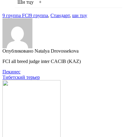
Ши тцу
+
9 группа FCI
9 группа
,
Стандарт
,
ши тцу
Опубликовано Natalya Drovossekova
FCI all breed judge inter CACIB (KAZ)
Навигация
Пекинес
Тибетский терьер
по
записям