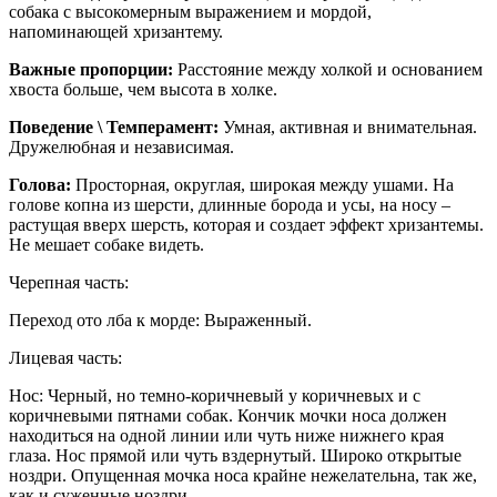
собака с высокомерным выражением и мордой,
напоминающей хризантему.
Важные пропорции:
Расстояние между холкой и основанием
хвоста больше, чем высота в холке.
Поведение \ Темперамент:
Умная, активная и внимательная.
Дружелюбная и независимая.
Голова:
Просторная, округлая, широкая между ушами. На
голове копна из шерсти, длинные борода и усы, на носу –
растущая вверх шерсть, которая и создает эффект хризантемы.
Не мешает собаке видеть.
Черепная часть:
Переход ото лба к морде: Выраженный.
Лицевая часть:
Нос: Черный, но темно-коричневый у коричневых и с
коричневыми пятнами собак. Кончик мочки носа должен
находиться на одной линии или чуть ниже нижнего края
глаза. Нос прямой или чуть вздернутый. Широко открытые
ноздри. Опущенная мочка носа крайне нежелательна, так же,
как и суженные ноздри.