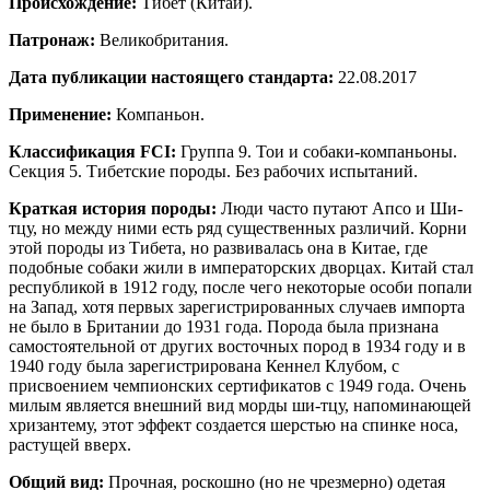
Происхождение:
Тибет (Китай).
Патронаж:
Великобритания.
Дата публикации настоящего стандарта:
22.08.2017
Применение:
Компаньон.
Классификация
FCI:
Группа 9. Тои и собаки-компаньоны.
Секция 5. Тибетские породы. Без рабочих испытаний.
Краткая история породы:
Люди часто путают Апсо и Ши-
тцу, но между ними есть ряд существенных различий. Корни
этой породы из Тибета, но развивалась она в Китае, где
подобные собаки жили в императорских дворцах. Китай стал
республикой в 1912 году, после чего некоторые особи попали
на Запад, хотя первых зарегистрированных случаев импорта
не было в Британии до 1931 года. Порода была признана
самостоятельной от других восточных пород в 1934 году и в
1940 году была зарегистрирована Кеннел Клубом, с
присвоением чемпионских сертификатов с 1949 года. Очень
милым является внешний вид морды ши-тцу, напоминающей
хризантему, этот эффект создается шерстью на спинке носа,
растущей вверх.
Общий вид:
Прочная, роскошно (но не чрезмерно) одетая