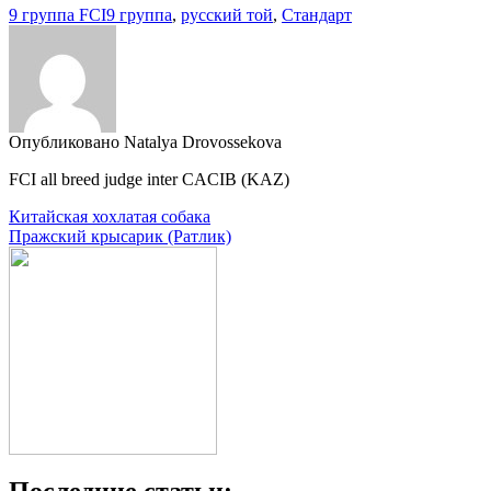
9 группа FCI
9 группа
,
русский той
,
Стандарт
Опубликовано Natalya Drovossekova
FCI all breed judge inter CACIB (KAZ)
Навигация
Китайская хохлатая собака
Пражский крысарик (Ратлик)
по
записям
Последние статьи: