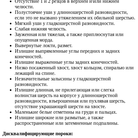
Отсутствие 1 и 2 резцов в верхней и\или нижней
челюсти.
Полустоячие уши у длинношерстной разновидности,
если это не вызвано утяжелением их обильной шерстью.
Мягкий уши у гладкошерстной разновидности.
Слабая нижняя челюсть.
Зауженная или тяжелая, а также приплюснутая или
опущенная морда.
Вывернутые локти, размет.
Излишне выпрямленные углы передних и задних
конечностей.
Излишне выраженные углы задних конечностей.
Низко посаженный хвост, хвост кольцом, спиралью или
лежащий на спине.
Незначительные залысины у гладкошерстной
разновидности.
Излишне длинная, не прилегающая или слегка
волнистая шерсть на корпусе у длинношерстной
разновидности, взъерошенная или пухлявая шерсть,
отсутствие украшающей шерсти на хвосте.
Маленькие белые отметины на груди и пальцах.
Излишне широкие или размытые, а также
распространенные или затемненные подпалины.
Дисквалифицирующие пороки: