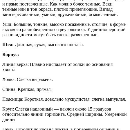
и прямо поставленные. Как можно более темные. Веки
темные или в тон окраса, плотно прилегающие. Взгляд
заинтересованный, умный, дружелюбный, осмысленный.
Уши: Большие, тонкие, высоко посаженные, стоячие, в форме
высокого равнобедренного треугольника. У длинношерстной
разновидности могут быть слегка развешенные.
Шея:
Длинная, сухая, высокого постава.
Корпус:
Линия верха: Плавно ниспадает от холки до основания
хвоста.
Холка: Слегка выражена.
Спина: Крепкая, прямая.
Поясница: Короткая, довольно мускулистая, слегка выпуклая.
Круп: Слегка наклонный — наклон около 15 градусов
относительно линии горизонта. Средней ширины. Умеренной
длины.
Грудь: Доходит до уровня локтей, в поперечном сечении в