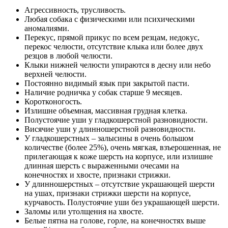
Агрессивность, трусливость.
Любая собака с физическими или психическими
аномалиями.
Перекус, прямой прикус по всем резцам, недокус,
перекос челюсти, отсутствие клыка или более двух
резцов в любой челюсти.
Клыки нижней челюсти упираются в десну или небо
верхней челюсти.
Постоянно видимый язык при закрытой пасти.
Наличие родничка у собак старше 9 месяцев.
Коротконогость.
Излишне объемная, массивная грудная клетка.
Полустоячие уши у гладкошерстной разновидности.
Висячие уши у длинношерстной разновидности.
У гладкошерстных – залысины в очень большом
количестве (более 25%), очень мягкая, взъерошенная, не
прилегающая к коже шерсть на корпусе, или излишне
длинная шерсть с выраженными очесами на
конечностях и хвосте, признаки стрижки.
У длинношерстных – отсутствие украшающей шерсти
на ушах, признаки стрижки шерсти на корпусе,
курчавость. Полустоячие уши без украшающей шерсти.
Заломы или утолщения на хвосте.
Белые пятна на голове, горле, на конечностях выше