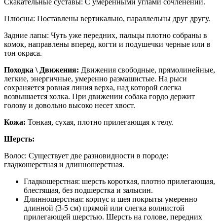
Скакательные суставы: С умеренными углами сочленений.
Плюсны: Поставлены вертикально, параллельны друг другу.
Задние лапы: Чуть уже передних, пальцы плотно собраны в
комок, направлены вперед, когти и подушечки черные или в
тон окраса.
Походка \ Движения:
Движения свободные, прямолинейные,
легкие, энергичные, умеренно размашистые. На рыси
сохраняется ровная линия верха, над которой слегка
возвышается холка. При движении собака гордо держит
голову и довольно высоко несет хвост.
Кожа:
Тонкая, сухая, плотно прилегающая к телу.
Шерсть:
Волос: Существует две разновидности в породе:
гладкошерстная и длинношерстная.
Гладкошерстная: шерсть короткая, плотно прилегающая,
блестящая, без подшерстка и залысин.
Длинношерстная: корпус и шея покрыты умеренно
длинной (3-5 см) прямой или слегка волнистой
прилегающей шерстью. Шерсть на голове, передних