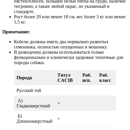
пястей/плюсен, большие белые пятна на груди, наличие
тигровин, а также любой окрас, не указанный в
стандарте.
Рост более 29 или менее 18 см, вес более 3 кг или менее
1,5 кг.
Примечание:
Кобели должны иметь два нормально развитых
семенника, полностью опущенных в мошонку.
В разведении должны использоваться только
функционально и клинически здоровые типичные для
породы собаки.
Титул
Раб.
Раб.
Порода
CACIB
исп.
класс
Русский той
А)
+
Гладкошерстный
Б)
+
Длинношерстный