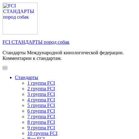
Перейти
к
содержимому
(нажмите
Enter)
FCI СТАНДАРТЫ пород собак
Стандарты Международной кинологической федерации.
Комментарии к стандартам.
Стандарты
1 группа FCI
2 группа FCI
3 группа FCI
4 группа FCI
5 группа FCI
6 группа FCI
7 группа FCI
8 группа FCI
9 группа FCI
10 группа FCI
Вне FCI