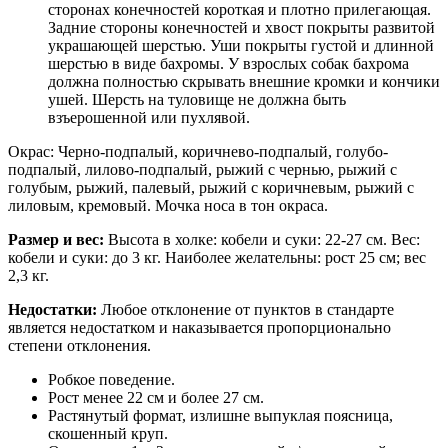
сторонах конечностей короткая и плотно прилегающая.
Задние стороны конечностей и хвост покрыты развитой
украшающей шерстью. Уши покрыты густой и длинной
шерстью в виде бахромы. У взрослых собак бахрома
должна полностью скрывать внешние кромки и кончики
ушей. Шерсть на туловище не должна быть
взъерошенной или пухлявой.
Окрас: Черно-подпалый, коричнево-подпалый, голубо-
подпалый, лилово-подпалый, рыжий с чернью, рыжий с
голубым, рыжий, палевый, рыжий с коричневым, рыжий с
лиловым, кремовый. Мочка носа в тон окраса.
Размер и вес:
Высота в холке: кобели и суки: 22-27 см. Вес:
кобели и суки: до 3 кг. Наиболее желательны: рост 25 см; вес
2,3 кг.
Недостатки:
Любое отклонение от пунктов в стандарте
является недостатком и наказывается пропорционально
степени отклонения.
Робкое поведение.
Рост менее 22 см и более 27 см.
Растянутый формат, излишне выпуклая поясница,
скошенный круп.