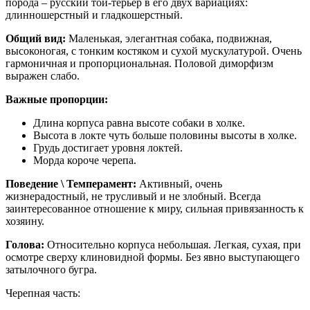
порода – русский той-терьер в его двух вариациях:
длинношерстный и гладкошерстный.
Общий вид:
Маленькая, элегантная собака, подвижная,
высоконогая, с тонким костяком и сухой мускулатурой. Очень
гармоничная и пропорциональная. Половой диморфизм
выражен слабо.
Важные пропорции:
Длина корпуса равна высоте собаки в холке.
Высота в локте чуть больше половины высоты в холке.
Грудь достигает уровня локтей.
Морда короче черепа.
Поведение \ Темперамент:
Активный, очень
жизнерадостный, не трусливый и не злобный. Всегда
заинтересованное отношение к миру, сильная привязанность к
хозяину.
Голова:
Относительно корпуса небольшая. Легкая, сухая, при
осмотре сверху клиновидной формы. Без явно выступающего
затылочного бугра.
Черепная часть: