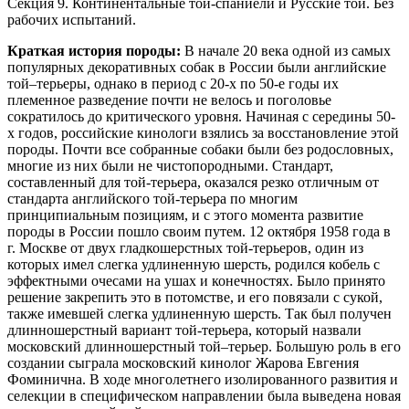
Секция 9. Континентальные той-спаниели и Русские тои. Без
рабочих испытаний.
Краткая история породы:
В начале 20 века одной из самых
популярных декоративных собак в России были английские
той–терьеры, однако в период с 20-х по 50-е годы их
племенное разведение почти не велось и поголовье
сократилось до критического уровня. Начиная с середины 50-
х годов, российские кинологи взялись за восстановление этой
породы. Почти все собранные собаки были без родословных,
многие из них были не чистопородными. Стандарт,
составленный для той-терьера, оказался резко отличным от
стандарта английского той-терьера по многим
принципиальным позициям, и с этого момента развитие
породы в России пошло своим путем. 12 октября 1958 года в
г. Москве от двух гладкошерстных той-терьеров, один из
которых имел слегка удлиненную шерсть, родился кобель с
эффектными очесами на ушах и конечностях. Было принято
решение закрепить это в потомстве, и его повязали с сукой,
также имевшей слегка удлиненную шерсть. Так был получен
длинношерстный вариант той-терьера, который назвали
московский длинношерстный той–терьер. Большую роль в его
создании сыграла московский кинолог Жарова Евгения
Фоминична. В ходе многолетнего изолированного развития и
селекции в специфическом направлении была выведена новая