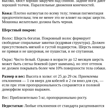
высоко, хвост хорошо закручен над спиной. Задние ноги дают
хороший толчок. Параллельные движения конечностей.
Кожа:
Плотно натянутая по всему телу; темная пигментация
предпочтительна; тем не менее это не влияет на окрас шерсти.
Мошонка желательно должна быть черная.
Шерстный покров:
Волос: Шерсть богатая. Покровный волос формирует
свободные спиральные завитки (кудрявая структура). Должен
присутствовать мягкий и густой подшерсток. Шерсть никогда
не прямая и не шнуровая, не пушистая, и не спутанная.
Окрас: Чисто белый. Однако в возрасте до 12 месяцев шерсть
может быть слегка бежевой (цвет шампань), но этот оттенок
не должен покрывать более чем 10% поверхности тела собаки.
Размер и вес:
Высота в холке: от 25 до 29 см. Приемлемы
отклонения — 1 см вверх для кобелей и 2 см вниз для сук, —
если при этом пропорциональность сохраняется и половой
диморфизм хорошо выражен.
Вес: Приблизительно 5 кг, пропорционально росту.
Недостатки:
Любые отклонения от стандарта расцениваются