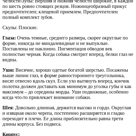
Челюсти\Зубы: Верхняя и нижняя челюсти широкие, в каждой
по шесть ровно стоящих резцов. Ножницеобразный прикус
предпочтителен; клещевой приемлем. Предпочтителен
полный комплект зубов.
Скулы: Плоские.
Глаза:
Очень темные, среднего размера, скорее округлые по
форме, никогда не миндалевидные и не выпуклые.
Поставлены не наклонно. Пигментация обводов век
полностью черная. Когда собака смотрит вперед, белки глаз не
видны.
Уши:
Висячие, хорошо одетые богатой шерстью. Посажены
выше линии глаз, в форме равностороннего треугольника,
висят отвесно вдоль скул. Если ухо вытянуть вперед, кончик
полотна должен доставать как минимум до уголка губы и как
максимум – до середины морды. Уши подвижные, особенно
когда что-то привлекает внимание собаки.
Шея
: Довольно длинная, держится высоко и гордо. Округлая
и изящная около черепа, постепенно расширяется и гладко
переходит в плечи. Ее длина приблизительно равна трети
длины корпуса. Без подвеса.
Корпус: