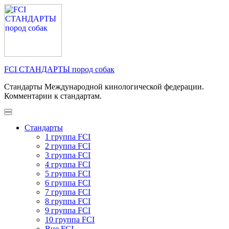
Перейти
к
содержимому
(нажмите
Enter)
FCI СТАНДАРТЫ пород собак
Стандарты Международной кинологической федерации.
Комментарии к стандартам.
Стандарты
1 группа FCI
2 группа FCI
3 группа FCI
4 группа FCI
5 группа FCI
6 группа FCI
7 группа FCI
8 группа FCI
9 группа FCI
10 группа FCI
Вне FCI