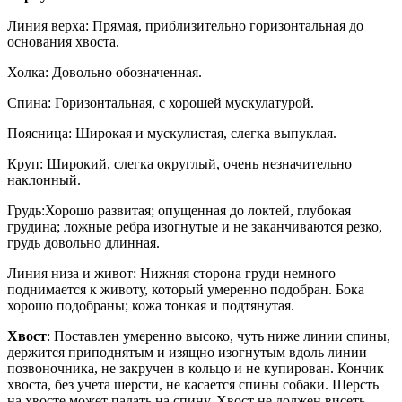
Линия верха: Прямая, приблизительно горизонтальная до
основания хвоста.
Холка: Довольно обозначенная.
Спина: Горизонтальная, с хорошей мускулатурой.
Поясница: Широкая и мускулистая, слегка выпуклая.
Круп: Широкий, слегка округлый, очень незначительно
наклонный.
Грудь:Хорошо развитая; опущенная до локтей, глубокая
грудина; ложные ребра изогнутые и не заканчиваются резко,
грудь довольно длинная.
Линия низа и живот: Нижняя сторона груди немного
поднимается к животу, который умеренно подобран. Бока
хорошо подобраны; кожа тонкая и подтянутая.
Хвост
: Поставлен умеренно высоко, чуть ниже линии спины,
держится приподнятым и изящно изогнутым вдоль линии
позвоночника, не закручен в кольцо и не купирован. Кончик
хвоста, без учета шерсти, не касается спины собаки. Шерсть
на хвосте может падать на спину. Хвост не должен висеть,