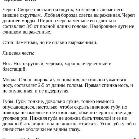
Череп: Скорее плоский на ощупь, хотя шерсть делает его
внешне округлым. Лобная борозда слегка выраженная. Череп
длиннее морды. Ширина черепа меньше его длины и
составляет 3\5 от полной длины головы. Надбровные дуги не
слишком выраженные.
Стоп: Заметный, но не сильно выраженный.
Лицевая часть:
Нос: Нос округлый, черный, хорошо очерченный и
блестящий.
Морда: Очень широкая у основания, не сильно сужается к
носу, составляет 2\5 от длины головы. Прямая спинка носа, и
не опущенная, и не вздернутая.
Губы: Губы тонкие, довольно сухие, только немного
опускающиеся, настолько, чтобы скрыть нижнюю губу, но
никогда не тяжелые и не отвислые; обычно черного цвета до
уголков рта. Нижняя губа не должна быть тяжелой и ее не
должно быть видно, она не должна отвисать. Угол губ тугой и
слизистые оболочки не видны глазу.