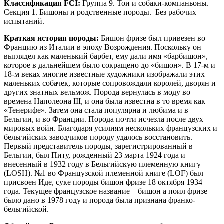
Классификация
FCI:
Группа 9. Тои и собаки-компаньоны.
Секция 1. Бишоны и родственные породы. Без рабочих
испытаний.
Краткая история породы:
Бишон фризе был привезен во
Францию из Италии в эпоху Возрождения. Поскольку он
выглядел как маленький барбет, ему дали имя «барбишон»,
которое в дальнейшем было сокращено до «бишон». В 17-м и
18-м веках многие известные художники изображали этих
маленьких собачек, которые сопровождали королей, дворян и
других знатных вельмож. Порода вернулась в моду во
времена Наполеона III, и она была известна в то время как
«Тенерифе». Затем она стала популярна и любима и в
Бельгии, и во Франции. Порода почти исчезла после двух
мировых войн. Благодаря усилиям нескольких французских и
бельгийских заводчиков породу удалось восстановить.
Первый представитель породы, зарегистрированный в
Бельгии, был Питу, рожденный 23 марта 1924 года и
внесенный в 1932 году в Бельгийскую племенную книгу
(LOSH). №1 во Французской племенной книге (LOF) был
присвоен Иде, суке породы бишон фризе 18 октября 1934
года. Текущее французское название – бишон а поил фризе –
было дано в 1978 году и порода была признана франко-
бельгийской.