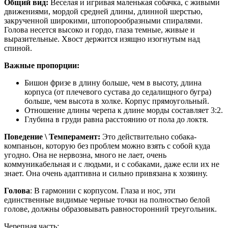
Общий вид:
Веселая и игривая маленькая собачка, с живыми
движениями, мордой средней длины, длинной шерстью,
закрученной широкими, штопорообразными спиралями.
Голова несется высоко и гордо, глаза темные, живые и
выразительные. Хвост держится изящно изогнутым над
спиной.
Важные пропорции:
Бишон фризе в длину больше, чем в высоту, длина
корпуса (от плечевого сустава до седалищного бугра)
больше, чем высота в холке. Корпус прямоугольный.
Отношение длины черепа к длине морды составляет 3:2.
Глубина в груди равна расстоянию от пола до локтя.
Поведение \ Темперамент:
Это действительно собака-
компаньон, которую без проблем можно взять с собой куда
угодно. Она не нервозна, много не лает, очень
коммуникабельная и с людьми, и с собаками, даже если их не
знает. Она очень адаптивна и сильно привязана к хозяину.
Голова
: В гармонии с корпусом. Глаза и нос, эти
единственные видимые черные точки на полностью белой
голове, должны образовывать равносторонний треугольник.
Черепная часть: