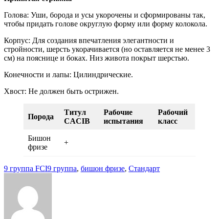
Голова: Уши, борода и усы укорочены и сформированы так,
чтобы придать голове округлую форму или форму колокола.
Корпус: Для создания впечатления элегантности и
стройности, шерсть укорачивается (но оставляется не менее 3
см) на пояснице и боках. Низ живота покрыт шерстью.
Конечности и лапы: Цилиндрические.
Хвост: Не должен быть острижен.
Титул
Рабочие
Рабочий
Порода
CACIB
испытания
класс
Бишон
+
фризе
9 группа FCI
9 группа
,
бишон фризе
,
Стандарт