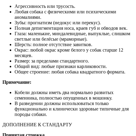
Агрессивность или трусость.
Любая собака с физическими или психическими
аномалиями.
Зубы: прогнатизм (недокус или перекус).
Полная депигментация носа, краев губ и обводов век.
Глаза: маленькие, миндалевидные, выпуклые, слишком
светлые или белёсые (мраморные).
Шерсть: полное отсутствие завитков.
Окрас: любой окрас кроме белого у собак старше 12
месяцев.
Размер: за пределами стандартного.
Общий вид: любые признаки карликовости.
Общее строение: любая собака квадратного формата.
Примечание:
Кобели должны иметь два нормально развитых
семенника, полностью опущенных в мошонку.
В разведении должны использоваться только
функционально и клинически здоровые типичные для
породы собаки.
ДОПОЛНЕНИЕ К СТАНДАРТУ
Принятая стрижка