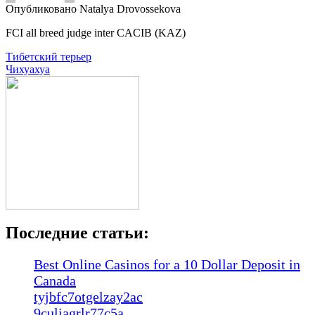
Опубликовано Natalya Drovossekova
FCI all breed judge inter CACIB (KAZ)
Навигация
Тибетский терьер
Чихуахуа
по
записям
Последние статьи:
Best Online Casinos for a 10 Dollar Deposit in
Canada
tyjbfc7otgelzay2ac
9culiagrlr77c5a