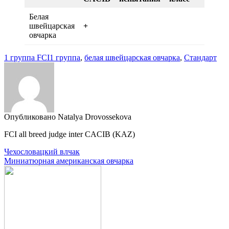
Белая
швейцарская
+
овчарка
1 группа FCI
1 группа
,
белая швейцарская овчарка
,
Стандарт
Опубликовано Natalya Drovossekova
FCI all breed judge inter CACIB (KAZ)
Навигация
Чехословацкий влчак
Миниатюрная американская овчарка
по
записям