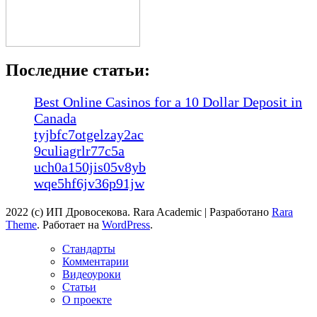
Последние статьи:
Best Online Casinos for a 10 Dollar Deposit in
Canada
tyjbfc7otgelzay2ac
9culiagrlr77c5a
uch0a150jis05v8yb
wqe5hf6jv36p91jw
2022 (с) ИП Дровосекова. Rara Academic | Разработано
Rara
Theme
. Работает на
WordPress
.
Стандарты
Комментарии
Видеоуроки
Статьи
О проекте