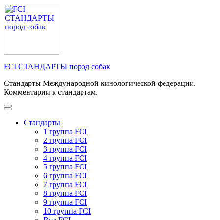
Перейти
к
содержимому
(нажмите
Enter)
FCI СТАНДАРТЫ пород собак
Стандарты Международной кинологической федерации.
Комментарии к стандартам.
Стандарты
1 группа FCI
2 группа FCI
3 группа FCI
4 группа FCI
5 группа FCI
6 группа FCI
7 группа FCI
8 группа FCI
9 группа FCI
10 группа FCI
Вне FCI