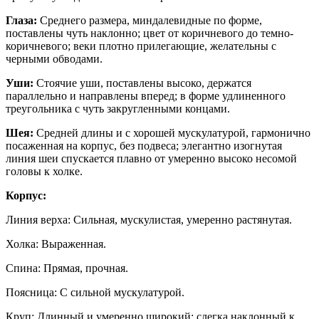
Глаза:
Среднего размера, миндалевидные по форме,
поставлены чуть наклонно; цвет от коричневого до темно-
коричневого; веки плотно прилегающие, желательны с
черными обводами.
Уши:
Стоячие уши, поставлены высоко, держатся
параллельно и направлены вперед; в форме удлиненного
треугольника с чуть закругленными концами.
Шея:
Средней длины и с хорошей мускулатурой, гармонично
посаженная на корпус, без подвеса; элегантно изогнутая
линия шеи спускается плавно от умеренно высоко несомой
головы к холке.
Корпус:
Линия верха: Сильная, мускулистая, умеренно растянутая.
Холка: Выраженная.
Спина: Прямая, прочная.
Поясница: С сильной мускулатурой.
Круп: Длинный и умеренно широкий; слегка наклонный к