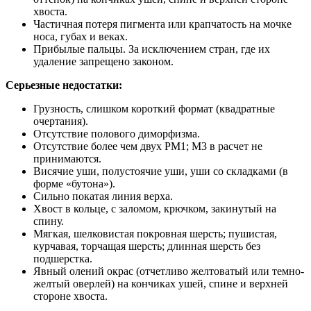
хвоста.
Частичная потеря пигмента или крапчатость на мочке
носа, губах и веках.
Прибылые пальцы. За исключением стран, где их
удаление запрещено законом.
Серьезные недостатки:
Грузность, слишком короткий формат (квадратные
очертания).
Отсутствие полового диморфизма.
Отсутствие более чем двух PM1; М3 в расчет не
принимаются.
Висячие уши, полустоячие уши, уши со складками (в
форме «бутона»).
Сильно покатая линия верха.
Хвост в кольце, с заломом, крючком, закинутый на
спину.
Мягкая, шелковистая покровная шерсть; пушистая,
курчавая, торчащая шерсть; длинная шерсть без
подшерстка.
Явный олений окрас (отчетливо желтоватый или темно-
желтый оверлей) на кончиках ушей, спине и верхней
стороне хвоста.