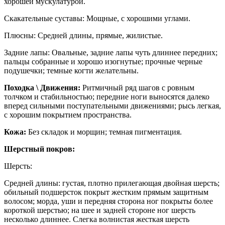
хорошей мускулатурой.
Скакательные суставы: Мощные, с хорошими углами.
Плюсны: Средней длины, прямые, жилистые.
Задние лапы: Овальные, задние лапы чуть длиннее передних;
пальцы собранные и хорошо изогнутые; прочные черные
подушечки; темные когти желательны.
Походка \ Движения:
Ритмичный ряд шагов с ровным
толчком и стабильностью; передние ноги выносятся далеко
вперед сильными поступательными движениями; рысь легкая,
с хорошим покрытием пространства.
Кожа:
Без складок и морщин; темная пигментация.
Шерстный покров:
Шерсть:
Средней длины: густая, плотно прилегающая двойная шерсть;
обильный подшерсток покрыт жестким прямым защитным
волосом; морда, уши и передняя сторона ног покрыты более
короткой шерстью; на шее и задней стороне ног шерсть
несколько длиннее. Слегка волнистая жесткая шерсть