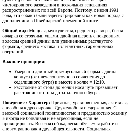
чистокровного разведения в нескольких генерациях,
распространенных по всей Европе. Поэтому, с июня 1991
года, эти собаки были зарегистрированы как новая порода с
дополнением в Швейцарской племенной книге.
Общий вид:
Мощная, мускулистая, среднего размера, белая
овчарка со стоячими ушами, двойная шерсть с покровным
волосом средней длины или удлиненным; растянутого
формата, среднего костяка и элегантных, гармоничных
очертаний.
Важные пропорции:
Умеренно длинный прямоугольный формат: длина
корпуса (от плечелопаточного сочленения до
седалищного бугра) к высоте в холке = 12:10.
Расстояние от стопа до мочки носа чуть превышает
расстояние от стопа до затылочного бугра.
Поведение \ Характер:
Приятная, уравновешенная, активная,
способная к дрессировке. Дружелюбная и сдержанная. С
высокой социальной понятливостью и преданностью хозяину.
Никогда не боязливая и не агрессивная, если не
провоцировать. Веселая собака, легко обучаемая работе и
спорту, равно как и другой деятельности. Социальная