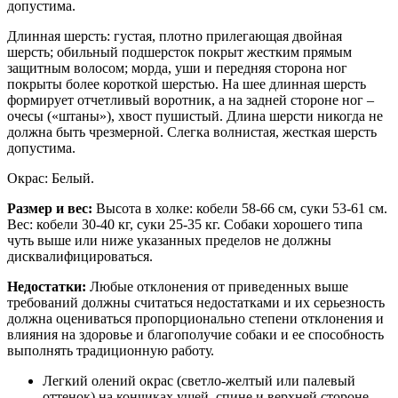
допустима.
Длинная шерсть: густая, плотно прилегающая двойная
шерсть; обильный подшерсток покрыт жестким прямым
защитным волосом; морда, уши и передняя сторона ног
покрыты более короткой шерстью. На шее длинная шерсть
формирует отчетливый воротник, а на задней стороне ног –
очесы («штаны»), хвост пушистый. Длина шерсти никогда не
должна быть чрезмерной. Слегка волнистая, жесткая шерсть
допустима.
Окрас: Белый.
Размер и вес:
Высота в холке: кобели 58-66 см, суки 53-61 см.
Вес: кобели 30-40 кг, суки 25-35 кг. Собаки хорошего типа
чуть выше или ниже указанных пределов не должны
дисквалифицироваться.
Недостатки:
Любые отклонения от приведенных выше
требований должны считаться недостатками и их серьезность
должна оцениваться пропорционально степени отклонения и
влияния на здоровье и благополучие собаки и ее способность
выполнять традиционную работу.
Легкий олений окрас (светло-желтый или палевый
оттенок) на кончиках ушей, спине и верхней стороне