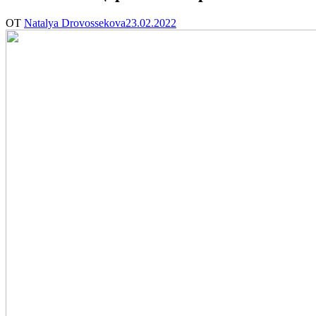
ОТ
Natalya Drovossekova
23.02.2022