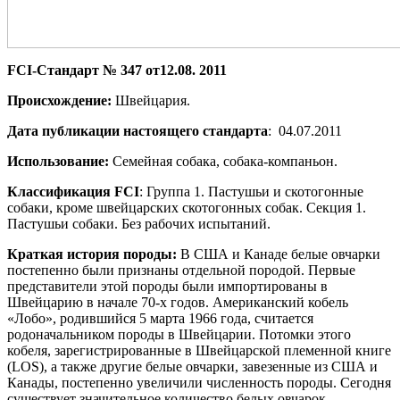
FCI-Стандарт № 347
от12.08. 2011
Происхождение:
Швейцария.
Дата публикации настоящего
стандарта
:
04.07.2011
Использование:
Семейная собака, собака-компаньон.
Классификация
FCI
: Группа 1. Пастушьи и скотогонные
собаки, кроме швейцарских скотогонных собак. Секция 1.
Пастушьи собаки. Без рабочих испытаний.
Краткая история породы:
В США и Канаде белые овчарки
постепенно были признаны отдельной породой. Первые
представители этой породы были импортированы в
Швейцарию в начале 70-х годов. Американский кобель
«Лобо», родившийся 5 марта 1966 года, считается
родоначальником породы в Швейцарии. Потомки этого
кобеля, зарегистрированные в Швейцарской племенной книге
(LOS), а также другие белые овчарки, завезенные из США и
Канады, постепенно увеличили численность породы. Сегодня
существует значительное количество белых овчарок