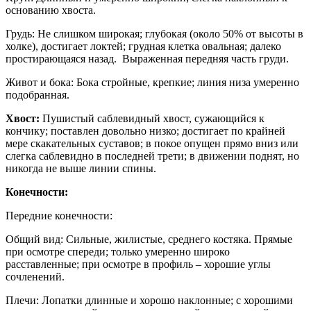
основанию хвоста.
Грудь: Не слишком широкая; глубокая (около 50% от высоты в
холке), достигает локтей; грудная клетка овальная; далеко
простирающаяся назад. Выраженная передняя часть груди.
Живот и бока: Бока стройные, крепкие; линия низа умеренно
подобранная.
Хвост:
Пушистый саблевидный хвост, сужающийся к
кончику; поставлен довольно низко; достигает по крайней
мере скакательных суставов; в покое опущен прямо вниз или
слегка саблевидно в последней трети; в движении поднят, но
никогда не выше линии спины.
Конечности:
Передние конечности:
Общий вид: Сильные, жилистые, среднего костяка. Прямые
при осмотре спереди; только умеренно широко
расставленные; при осмотре в профиль – хорошие углы
сочленений.
Плечи: Лопатки длинные и хорошо наклонные; с хорошими