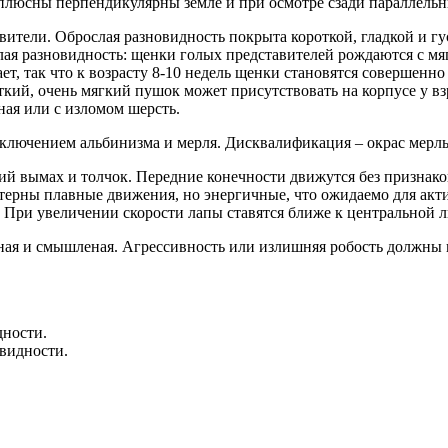
 плюсны перпендикулярны земле и при осмотре сзади параллельн
тавители. Оброслая разновидность покрыта короткой, гладкой и 
олая разновидность: щенки голых представителей рождаются с 
ет, так что к возрасту 8-10 недель щенки становятся совершенн
кий, очень мягкий пушок может присутствовать на корпусе у взр
ная или с изломом шерсть.
ключением альбинизма и мерля. Дисквалификация – окрас мерль
й вымах и толчок. Передние конечности движутся без признак
терны плавные движения, но энергичные, что ожидаемо для акт
. При увеличении скорости лапы ставятся ближе к центральной л
ная и смышленая. Агрессивность или излишняя робость должны 
дности.
овидности.