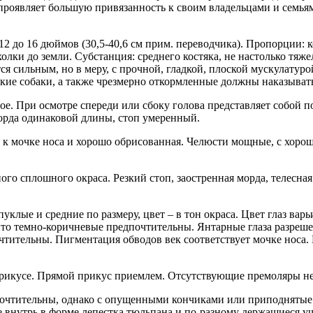
 проявляет большую привязанность к своим владельцами и семья
 12 до 16 дюймов (30,5-40,6 см прим. переводчика). Пропорции:
холки до земли. Субстанция: среднего костяка, не настолько тяж
 сильным, но в меру, с прочной, гладкой, плоской мускулатурой
кие собаки, а также чрезмерно откормленные должны наказывать
. При осмотре спереди или сбоку голова представляет собой п
морда одинаковой длины, стоп умеренный.
а к мочке носа и хорошо обрисованная. Челюсти мощные, с хорош
о сплошного окраса. Резкий стоп, заостренная морда, телесная 
клые и средние по размеру, цвет – в тон окраса. Цвет глаз варь
, то темно-коричневые предпочтительны. Янтарные глаза разреше
чтительны. Пигментация обводов век соответствует мочке носа.
прикусе. Прямой прикус приемлем. Отсутствующие премоляры не
почтительны, однако с опущенными кончиками или приподнятые
ые внутрь в форме лепестка тюльпана и по-разному держащиеся