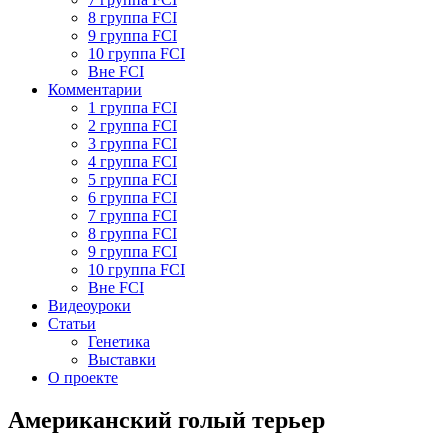
8 группа FCI
9 группа FCI
10 группа FCI
Вне FCI
Комментарии
1 группа FCI
2 группа FCI
3 группа FCI
4 группа FCI
5 группа FCI
6 группа FCI
7 группа FCI
8 группа FCI
9 группа FCI
10 группа FCI
Вне FCI
Видеоуроки
Статьи
Генетика
Выставки
О проекте
Американский голый терьер