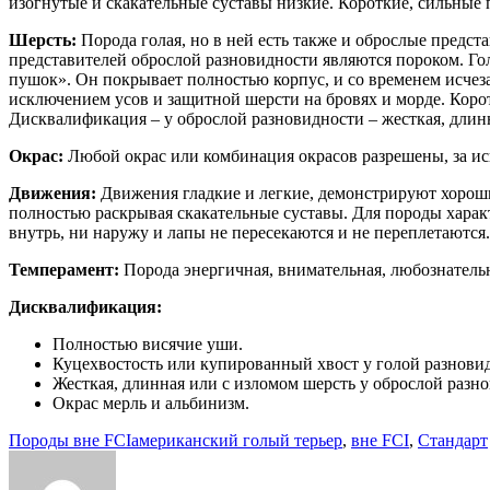
изогнутые и скакательные суставы низкие. Короткие, сильные
Шерсть:
Порода голая, но в ней есть также и оброслые предс
представителей оброслой разновидности являются пороком. Г
пушок». Он покрывает полностью корпус, и со временем исчеза
исключением усов и защитной шерсти на бровях и морде. Корот
Дисквалификация – у оброслой разновидности – жесткая, длин
Окрас:
Любой окрас или комбинация окрасов разрешены, за ис
Движения:
Движения гладкие и легкие, демонстрируют хороши
полностью раскрывая скакательные суставы. Для породы харак
внутрь, ни наружу и лапы не пересекаются и не переплетаются
Темперамент:
Порода энергичная, внимательная, любознатель
Дисквалификация:
Полностью висячие уши.
Куцехвостость или купированный хвост у голой разнови
Жесткая, длинная или с изломом шерсть у оброслой разн
Окрас мерль и альбинизм.
Породы вне FCI
американский голый терьер
,
вне FCI
,
Стандарт