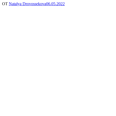
ОТ
Natalya Drovossekova
06.05.2022