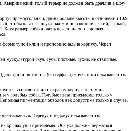
м. Американский голый терьер не должен быть драчлив в шоу-
 корпус прямоугольный, длина больше высоты в отношении 10:9,
елый, чтобы казаться неуклюжим и не излишне легкий, а такой,
. Хотя размер собаки очень важен, но он не должен
ся.
о форме тупой клин и пропорциональна корпусу. Череп
ей мускулатурой скул. Губы плотные, сухие, не отвислые.
(дадли) или пятнистая (баттерфляй) мочка носа наказываются.
ируется в соответствии с окрасом корпуса от темно-
ны у голубых собак. Голубые глаза приемлемы только у
 Неполная пигментация обводов век допустима только в случае,
 наказываются. Перекус и недокус наказываются.
 на хрящах уши приемлемы. Оба уха должны держаться
 уши – наказываются. Дисквалификация – полностью висящие