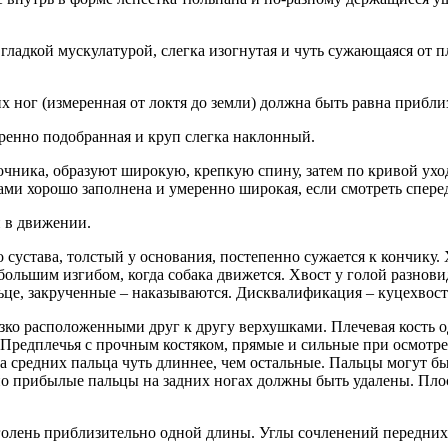
 гладкой мускулатурой, слегка изогнутая и чуть сужающаяся от 
их ног (измеренная от локтя до земли) должна быть равна прибл
еренно подобранная и круп слегка наклонный.
чника, образуют широкую, крепкую спину, затем по кривой уход
ами хорошо заполнена и умеренно широкая, если смотреть спере
и в движении.
 сустава, толстый у основания, постепенно сужается к кончику.
ольшим изгибом, когда собака движется. Хвост у голой разнови
ьце, закрученные – наказываются. Дисквалификация – куцехвост
зко расположенными друг к другу верхушками. Плечевая кость о
 Предплечья с прочным костяком, прямые и сильные при осмотре
 средних пальца чуть длиннее, чем остальные. Пальцы могут быт
но прибылые пальцы на задних ногах должны быть удалены. Пл
голень приблизительно одной длины. Углы сочленений передних 