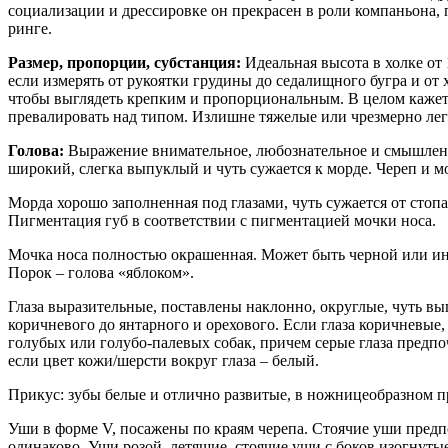
социализации и дрессировке он прекрасен в роли компаньона,
ринге.
Размер, пропорции, субстанция:
Идеальная высота в холке от
если измерять от рукоятки грудины до седалищного бугра и от 
чтобы выглядеть крепким и пропорциональным. В целом кажется
превалировать над типом. Излишне тяжелые или чрезмерно лег
Голова:
Выражение внимательное, любознательное и смышленое
широкий, слегка выпуклый и чуть сужается к морде. Череп и 
Морда хорошо заполненная под глазами, чуть сужается от стоп
Пигментация губ в соответствии с пигментацией мочки носа.
Мочка носа полностью окрашенная. Может быть черной или иног
Порок – голова «яблоком».
Глаза выразительные, поставлены наклонно, округлые, чуть выпу
коричневого до янтарного и орехового. Если глаза коричневые
голубых или голубо-палевых собак, причем серые глаза предпо
если цвет кожи/шерсти вокруг глаза – белый.
Прикус: зубы белые и отлично развитые, в ножницеобразном 
Уши в форме V, посажены по краям черепа. Стоячие уши пред
одинаково. Уши розой, летящие, стоячие уши с боков изогнут