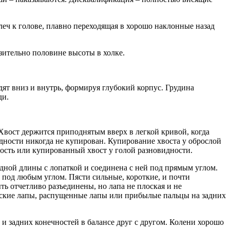
плеч к голове, плавно переходящая в хорошо наклонные назад
изительно половине высоты в холке.
ят вниз и внутрь, формируя глубокий корпус. Грудина
ди.
 Хвост держится приподнятым вверх в легкой кривой, когда
дности никогда не купирован. Купирование хвоста у оброслой
ость или купированный хвост у голой разновидности.
дной длины с лопаткой и соединена с ней под прямым углом.
 под любым углом. Пясти сильные, короткие, и почти
ь отчетливо разъединены, но лапа не плоская и не
оские лапы, распущенные лапы или прибылые пальцы на задних
и задних конечностей в балансе друг с другом. Колени хорошо