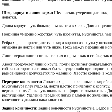
уши.
Шея, корпус и линия верха:
Шея чистая, умеренно длинная, с
лопатки.
Длина корпуса чуть больше, чем высота в холке. Длина передн
Поясница умеренно короткая, чуть изогнутая, мускулистая, ум
Ребра хорошо простираются назад и хорошо изогнуты у позвоно
опущена до локтей или чуть ниже. Грудь между передними ног
Линия верха: линия спины сильная и прямая как в стойке, так 
Хвост продолжает линию крупа, почти достигает скакательного
собака насторожена и может быть опущен либо приподнят с неб
разновидности допускается по желанию. Хвосты кривые, в кол
Передние конечности:
Лопатки хорошо наклонные назад с бли
Мускулатура плеч гладкая, локти плотно прилегают к корпусу.
вертикальные. Лапы чуть овальные по форме и компактные. Два
распущенная. Удаление передних пятых пальцев по желанию, 
конечностях должны наказываться.
Задние конечности:
Задние конечности мускулистые. Бедро и 