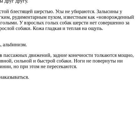
ы друг другу.
густой блестящей шерстью. Усы не убираются. Залысины у
мягким, рудиментарным пухом, известным как «новорожденный
о голыми. У взрослых голых собак шерсти нет совершенно за
ослой собаки. Кожа гладкая и теплая на ощупь.
, альбинизм.
ов пассажных движений, задние конечности толкаются мощно,
ивной, сильной и быстрой собаки. Ноги не повернуты ни
инии, но при этом не пересекаются.
наказываться.