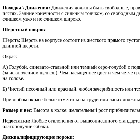
Походка \ Движения:
Движения должны быть свободные, правил
пястях. Задние конечности с сильным толчком, со свободным дв
слишком узко и не слишком широко.
Шерстный покров
:
Шерсть: Шерсть на корпусе состоит из жесткого прямого густо
длинной шерсти.
Окрас:
А) Голубой, синевато-стальной или темный серо-голубой с под
(за исключением щенков). Чем насыщеннее цвет и чем четче гра
на голове.
Б) Чистый песочный или красный, любая зачернённость или те
При любом окрасе белые отметины на груди или лапах должны
Размер и вес
: Высота в холке: желательный рост приблизительн
Недостатки:
Любые отклонения от вышеописанного стандарта д
благополучие собаки.
Дисквалифицирующие пороки: