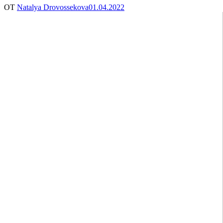
ОТ
Natalya Drovossekova
01.04.2022