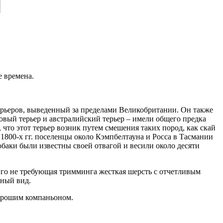
е времена.
терьеров, выведенный за пределами Великобритании. Он также
овый терьер и австралийский терьер – имели общего предка
что этот терьер возник путем смешения таких пород, как скай
е 1800-х гг. поселенцы около Кэмпбелтауна и Росса в Тасмании
аки были известны своей отвагой и весили около десяти
Его не требующая тримминга жесткая шерсть с отчетливым
нный вид.
хорошим компаньоном.