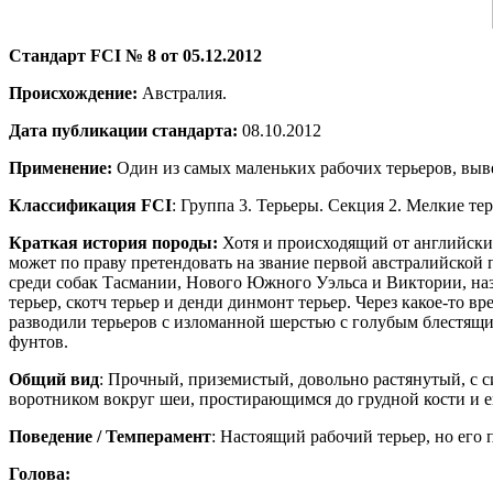
Стандарт
FCI № 8 от 05.12.2012
Происхождение:
Австралия.
Дата публикации стандарта:
08.10.2012
Применение:
Один из самых маленьких рабочих терьеров, выв
Классификация
FCI
: Группа 3. Терьеры. Секция 2. Мелкие те
Краткая история породы:
Хотя и происходящий от английски
может по праву претендовать на звание первой австралийской 
среди собак Тасмании, Нового Южного Уэльса и Виктории, назв
терьер, скотч терьер и денди динмонт терьер. Через какое-то в
разводили терьеров с изломанной шерстью с голубым блестящи
фунтов.
Общий вид
: Прочный, приземистый, довольно растянутый, с 
воротником вокруг шеи, простирающимся до грудной кости и 
Поведение / Темперамент
: Настоящий рабочий терьер, но его
Голова: