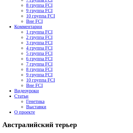
8 группа FCI
9 группа FCI
10 группа FCI
Вне FCI
Комментарии
1 группа FCI
2 группа FCI
3 группа FCI
4 группа FCI
5 группа FCI
6 группа FCI
7 группа FCI
8 группа FCI
9 группа FCI
10 группа FCI
Вне FCI
Видеоуроки
Статьи
Генетика
Выставки
О проекте
Австралийский терьер