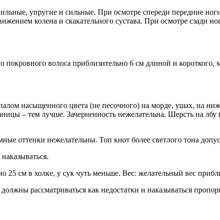
ьные, упругие и сильные. При осмотре спереди передние ноги д
ижением колена и скакательного сустава. При осмотре сзади ног
го покровного волоса приблизительно 6 см длиной и короткого, 
палом насыщенного цвета (не песочного) на морде, ушах, на ниж
ницы – тем лучше. Зачерненность нежелательна. Шерсть на лбу (т
мные оттенки нежелательны. Топ кнот более светлого тона допу
 наказываться.
о 25 см в холке, у сук чуть меньше. Вес: желательный вес прибли
олжны рассматриваться как недостатки и наказываться пропорц