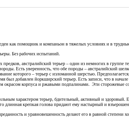
еден как помощник и компаньон в тяжелых условиях и в трудны
рьеры. Без рабочих испытаний.
х предков, австралийский терьер – один из немногих в группе 
породы. Есть уверенность, что обе породы – австралийский шелк
ание которого – терьер с изломанной шерстью. Предполагается, 
ремя был добавлен йоркширский терьер. Есть записи, что в начал
м окрасом корпуса и ржавыми подпалинами. Эти сторожевые соб
сильным характером терьер, бдительный, активный и здоровый. 
его длинная крепкая голова придают ему настырный и взъероше
 преданность и уравновешенность делают его в равной степени 