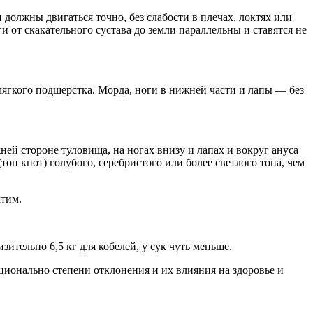
олжны двигаться точно, без слабости в плечах, локтях или
и от скакательного сустава до земли параллельны и ставятся не
мягкого подшерстка. Морда, ноги в нижней части и лапы — без
ней стороне туловища, на ногах внизу и лапах и вокруг ануса
оп кнот) голубого, серебристого или более светлого тона, чем
стим.
зительно 6,5 кг для кобелей, у сук чуть меньше.
ионально степени отклонения и их влияния на здоровье и