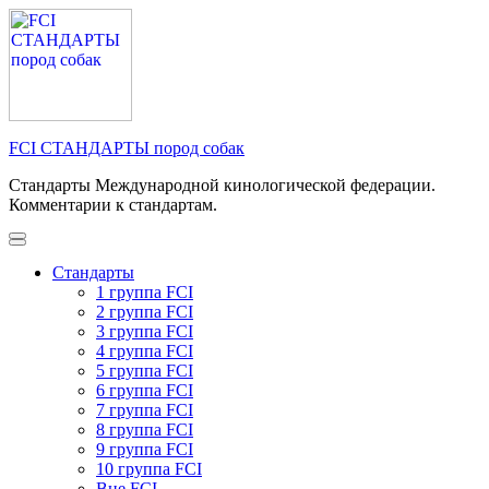
Перейти
к
содержимому
(нажмите
Enter)
FCI СТАНДАРТЫ пород собак
Стандарты Международной кинологической федерации.
Комментарии к стандартам.
Стандарты
1 группа FCI
2 группа FCI
3 группа FCI
4 группа FCI
5 группа FCI
6 группа FCI
7 группа FCI
8 группа FCI
9 группа FCI
10 группа FCI
Вне FCI