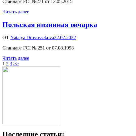
Стандарт FCI №271 от 12.05.2015
Читать далее
Польская низинная овчарка
ОТ
Natalya Drovossekova
22.02.2022
Стандарт FCI № 251 от 07.08.1998
Читать далее
Пагинация
Страница
Страница
Страница
1
2
3
>>
записей
Последние статьи: