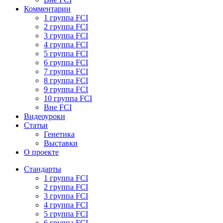
Комментарии
1 группа FCI
2 группа FCI
3 группа FCI
4 группа FCI
5 группа FCI
6 группа FCI
7 группа FCI
8 группа FCI
9 группа FCI
10 группа FCI
Вне FCI
Видеоуроки
Статьи
Генетика
Выставки
О проекте
Стандарты
1 группа FCI
2 группа FCI
3 группа FCI
4 группа FCI
5 группа FCI
6 группа FCI