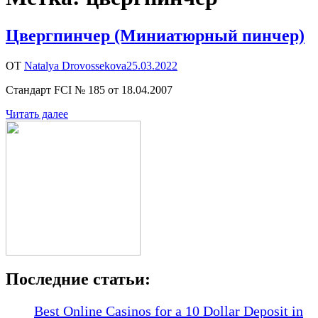
Цвергпинчер (Миниатюрный пинчер)
ОТ
Natalya Drovossekova
25.03.2022
Стандарт FCI № 185 от 18.04.2007
Читать далее
Последние статьи:
Best Online Casinos for a 10 Dollar Deposit in