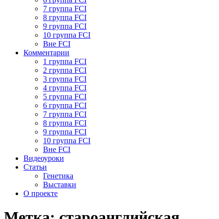
7 группа FCI
8 группа FCI
9 группа FCI
10 группа FCI
Вне FCI
Комментарии
1 группа FCI
2 группа FCI
3 группа FCI
4 группа FCI
5 группа FCI
6 группа FCI
7 группа FCI
8 группа FCI
9 группа FCI
10 группа FCI
Вне FCI
Видеоуроки
Статьи
Генетика
Выставки
О проекте
Метка:
староанглийская