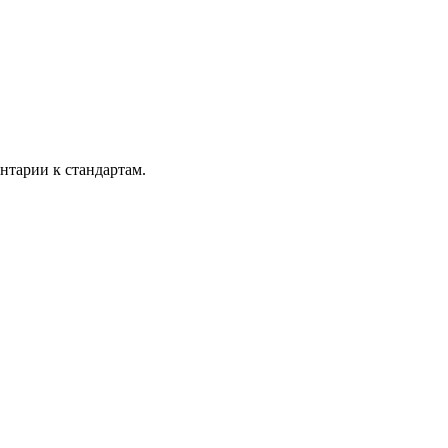
тарии к стандартам.