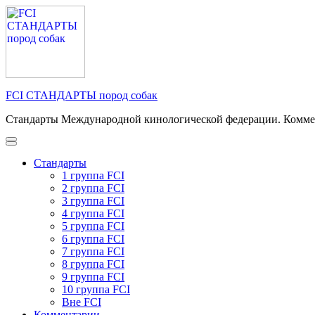
Перейти
к
содержимому
(нажмите
Enter)
FCI СТАНДАРТЫ пород собак
Стандарты Международной кинологической федерации. Коммен
Стандарты
1 группа FCI
2 группа FCI
3 группа FCI
4 группа FCI
5 группа FCI
6 группа FCI
7 группа FCI
8 группа FCI
9 группа FCI
10 группа FCI
Вне FCI
Комментарии