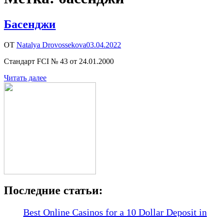
Басенджи
ОТ
Natalya Drovossekova
03.04.2022
Стандарт FCI № 43 от 24.01.2000
Читать далее
Последние статьи:
Best Online Casinos for a 10 Dollar Deposit in