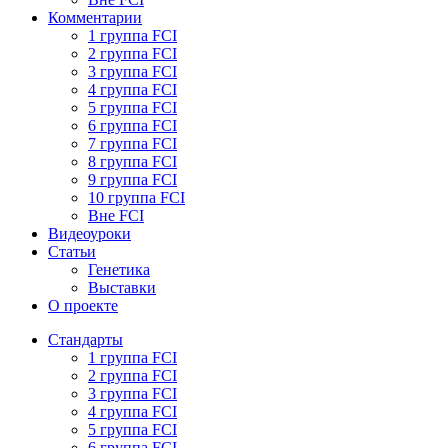
Комментарии
1 группа FCI
2 группа FCI
3 группа FCI
4 группа FCI
5 группа FCI
6 группа FCI
7 группа FCI
8 группа FCI
9 группа FCI
10 группа FCI
Вне FCI
Видеоуроки
Статьи
Генетика
Выставки
О проекте
Стандарты
1 группа FCI
2 группа FCI
3 группа FCI
4 группа FCI
5 группа FCI
6 группа FCI