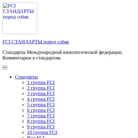
Перейти
к
содержимому
(нажмите
Enter)
FCI СТАНДАРТЫ пород собак
Стандарты Международной кинологической федерации.
Комментарии к стандартам.
Стандарты
1 группа FCI
2 группа FCI
3 группа FCI
4 группа FCI
5 группа FCI
6 группа FCI
7 группа FCI
8 группа FCI
9 группа FCI
10 группа FCI
Вне FCI