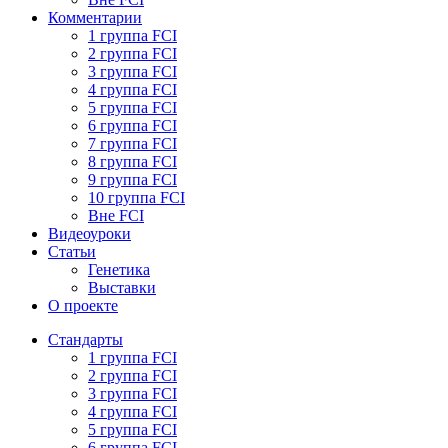
Комментарии
1 группа FCI
2 группа FCI
3 группа FCI
4 группа FCI
5 группа FCI
6 группа FCI
7 группа FCI
8 группа FCI
9 группа FCI
10 группа FCI
Вне FCI
Видеоуроки
Статьи
Генетика
Выставки
О проекте
Стандарты
1 группа FCI
2 группа FCI
3 группа FCI
4 группа FCI
5 группа FCI
6 группа FCI