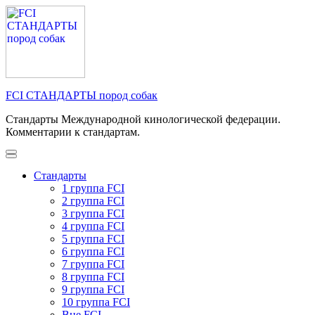
Перейти
к
содержимому
(нажмите
Enter)
FCI СТАНДАРТЫ пород собак
Стандарты Международной кинологической федерации.
Комментарии к стандартам.
Стандарты
1 группа FCI
2 группа FCI
3 группа FCI
4 группа FCI
5 группа FCI
6 группа FCI
7 группа FCI
8 группа FCI
9 группа FCI
10 группа FCI
Вне FCI