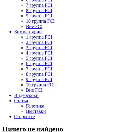
7 группа FCI
8 группа FCI
9 группа FCI
10 группа FCI
Вне FCI
Комментарии
1 группа FCI
2 группа FCI
3 группа FCI
4 группа FCI
5 группа FCI
6 группа FCI
7 группа FCI
8 группа FCI
9 группа FCI
10 группа FCI
Вне FCI
Видеоуроки
Статьи
Генетика
Выставки
О проекте
Ничего не найдено