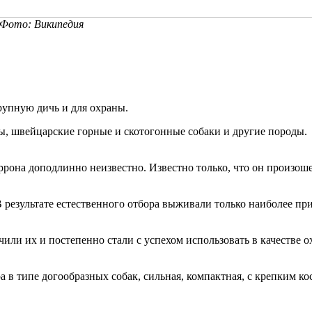
Фото: Википедия
рупную дичь и для охраны.
, швейцарские горные и скотогонные собаки и другие породы. С
рона доподлинно неизвестно. Известно только, что он произоше
В результате естественного отбора выживали только наиболее п
чили их и постепенно стали с успехом использовать в качестве о
а в типе догообразных собак, сильная, компактная, с крепким ко