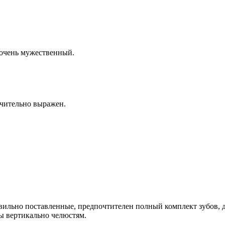
очень мужественный.
ачительно выражен.
вильно поставленные, предпочтителен полный комплект зубов, д
ы вертикально челюстям.