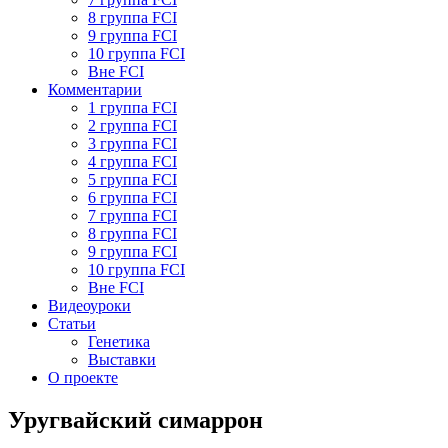
8 группа FCI
9 группа FCI
10 группа FCI
Вне FCI
Комментарии
1 группа FCI
2 группа FCI
3 группа FCI
4 группа FCI
5 группа FCI
6 группа FCI
7 группа FCI
8 группа FCI
9 группа FCI
10 группа FCI
Вне FCI
Видеоуроки
Статьи
Генетика
Выставки
О проекте
Уругвайский симаррон