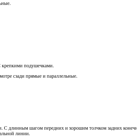
ьные.
С крепкими подушечками.
мотре сзади прямые и параллельные.
 С длинным шагом передних и хорошим толчком задних конечнос
ральной линии.