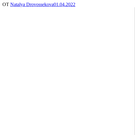
ОТ
Natalya Drovossekova
01.04.2022