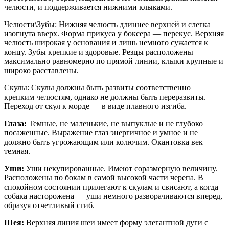
челюсти, и поддерживается нижними клыками.
Челюсти\Зубы: Нижняя челюсть длиннее верхней и слегка
изогнута вверх. Форма прикуса у боксера — перекус. Верхняя
челюсть широкая у основания и лишь немного сужается к
концу. Зубы крепкие и здоровые. Резцы расположены
максимально равномерно по прямой линии, клыки крупные и
широко расставлены.
Скулы: Скулы должны быть развиты соответственно
крепким челюстям, однако не должны быть переразвиты.
Переход от скул к морде — в виде плавного изгиба.
Глаза:
Темные, не маленькие, не выпуклые и не глубоко
посаженные. Выражение глаз энергичное и умное и не
должно быть угрожающим или колючим. Окантовка век
темная.
Уши:
Уши некупированные. Имеют соразмерную величину.
Расположены по бокам в самой высокой части черепа. В
спокойном состоянии прилегают к скулам и свисают, а когда
собака насторожена — уши немного разворачиваются вперед,
образуя отчетливый сгиб.
Шея:
Верхняя линия шеи имеет форму элегантной дуги с