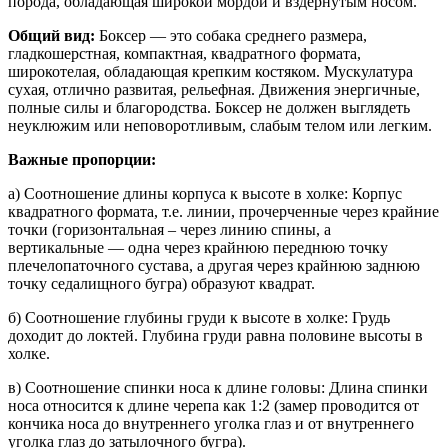
порода, обладающая широкой мордой и вздернутым носом.
Общий вид:
Боксер — это собака среднего размера,
гладкошерстная, компактная, квадратного формата,
широкотелая, обладающая крепким костяком. Мускулатура
сухая, отлично развитая, рельефная. Движения энергичные,
полные силы и благородства. Боксер не должен выглядеть
неуклюжим или неповоротливым, слабым телом или легким.
Важные пропорции:
а) Соотношение длины корпуса к высоте в холке: Корпус
квадратного формата, т.е. линии, прочерченные через крайние
точки (горизонтальная – через линию спины, а
вертикальные — одна через крайнюю переднюю точку
плечелопаточного сустава, а другая через крайнюю заднюю
точку седалищного бугра) образуют квадрат.
б) Соотношение глубины груди к высоте в холке: Грудь
доходит до локтей. Глубина груди равна половине высоты в
холке.
в) Соотношение спинки носа к длине головы: Длина спинки
носа относится к длине черепа как 1:2 (замер проводится от
кончика носа до внутреннего уголка глаз и от внутреннего
уголка глаз до затылочного бугра).