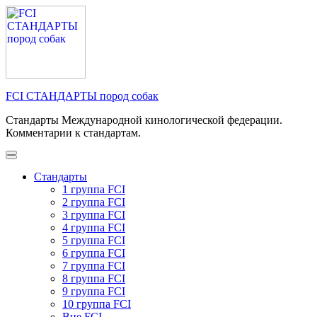
Перейти
к
содержимому
(нажмите
Enter)
FCI СТАНДАРТЫ пород собак
Стандарты Международной кинологической федерации.
Комментарии к стандартам.
Стандарты
1 группа FCI
2 группа FCI
3 группа FCI
4 группа FCI
5 группа FCI
6 группа FCI
7 группа FCI
8 группа FCI
9 группа FCI
10 группа FCI
Вне FCI