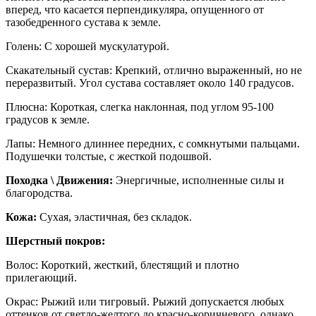
вперед, что касается перпендикуляра, опущенного от
тазобедренного сустава к земле.
Голень: С хорошей мускулатурой.
Скакательный сустав: Крепкий, отлично выраженный, но не
переразвитый. Угол сустава составляет около 140 градусов.
Плюсна: Короткая, слегка наклонная, под углом 95-100
градусов к земле.
Лапы: Немного длиннее передних, с сомкнутыми пальцами.
Подушечки толстые, с жесткой подошвой.
Походка \ Движения:
Энергичные, исполненные силы и
благородства.
Кожа:
Сухая, эластичная, без складок.
Шерстный покров:
Волос: Короткий, жесткий, блестящий и плотно
прилегающий.
Окрас: Рыжий или тигровый. Рыжий допускается любых
оттенков от светло-желтого до красно-коричневого, однако