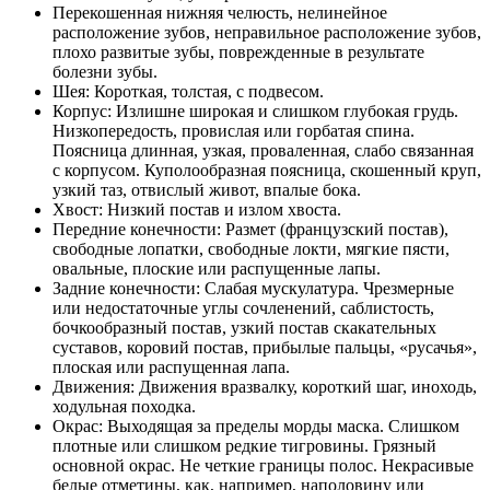
Перекошенная нижняя челюсть, нелинейное
расположение зубов, неправильное расположение зубов,
плохо развитые зубы, поврежденные в результате
болезни зубы.
Шея: Короткая, толстая, с подвесом.
Корпус: Излишне широкая и слишком глубокая грудь.
Низкопередость, провислая или горбатая спина.
Поясница длинная, узкая, проваленная, слабо связанная
с корпусом. Куполообразная поясница, скошенный круп,
узкий таз, отвислый живот, впалые бока.
Хвост: Низкий постав и излом хвоста.
Передние конечности: Размет (французский постав),
свободные лопатки, свободные локти, мягкие пясти,
овальные, плоские или распущенные лапы.
Задние конечности: Слабая мускулатура. Чрезмерные
или недостаточные углы сочленений, саблистость,
бочкообразный постав, узкий постав скакательных
суставов, коровий постав, прибылые пальцы, «русачья»,
плоская или распущенная лапа.
Движения: Движения вразвалку, короткий шаг, иноходь,
ходульная походка.
Окрас: Выходящая за пределы морды маска. Слишком
плотные или слишком редкие тигровины. Грязный
основной окрас. Не четкие границы полос. Некрасивые
белые отметины, как, например, наполовину или