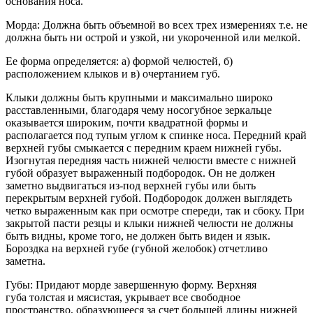
основания носа.
Морда: Должна быть объемной во всех трех измерениях т.е. не
должна быть ни острой и узкой, ни укороченной или мелкой.
Ее форма определяется: а) формой челюстей, б)
расположением клыков и в) очертанием губ.
Клыки должны быть крупными и максимально широко
расставленными, благодаря чему носогубное зеркальце
оказывается широким, почти квадратной формы и
располагается под тупым углом к спинке носа. Передний край
верхней губы смыкается с передним краем нижней губы.
Изогнутая передняя часть нижней челюсти вместе с нижней
губой образует выраженный подбородок. Он не должен
заметно выдвигаться из-под верхней губы или быть
перекрытым верхней губой. Подбородок должен выглядеть
четко выраженным как при осмотре спереди, так и сбоку. При
закрытой пасти резцы и клыки нижней челюсти не должны
быть видны, кроме того, не должен быть виден и язык.
Бороздка на верхней губе (губной желобок) отчетливо
заметна.
Губы: Придают морде завершенную форму. Верхняя
губа толстая и мясистая, укрывает все свободное
пространство, образующееся за счет большей длины нижней