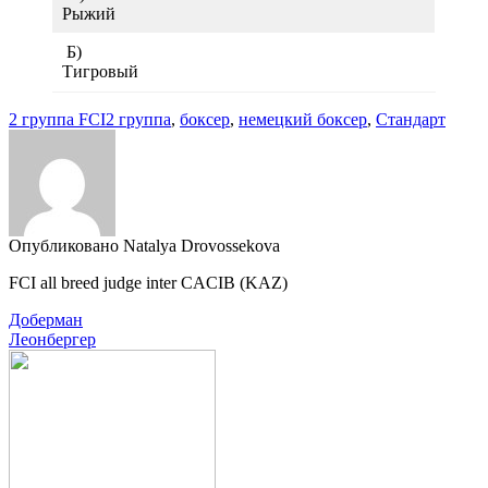
Рыжий
Б)
Тигровый
2 группа FCI
2 группа
,
боксер
,
немецкий боксер
,
Стандарт
Опубликовано Natalya Drovossekova
FCI all breed judge inter CACIB (KAZ)
Навигация
Доберман
Леонбергер
по
записям