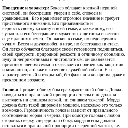
Поведение и характер:
Боксер обладает крепкой нервной
системой, он бесстрашен, уверен в себе, спокоен и
уравновешен. Его нрав имеет огромное значение и требует
пристального внимания. Его привязанность и
верность своему хозяину и всей семье, а также дому, его
чуткость и его бесстрашие и мужество защитника известны
еще с давних времен. Он ласков в семье, но недоверчив к
чужим. Весел и дружелюбен в игре, но бесстрашен в атаке.
Он легко обучается благодаря своей готовности подчиняться,
своей храбрости, природной резкости и отличному обонянию.
Будучи неприхотливым и чистоплотным, он оказывается
приятным членом семьи и оказывается полезен как защитник
и компаньон, а также в качестве служебной собаки. Его
характер честный и открытый, без фальши и коварства, даже в
преклонном возрасте.
Голова:
Придает облику боксера характерный облик. Должна
находиться в правильной пропорции с телом и не должна
выглядеть ни слишком легкой, ни слишком тяжелой. Морда
должна быть такой широкой и мощной, насколько это только
возможно. Гармоничность головы зависит от правильного
соотношения морды и черепа. При осмотре головы с любой
стороны: сверху, спереди или сбоку, морда всегда должна
оставаться в правильной пропорции с черепной частью, т.е.