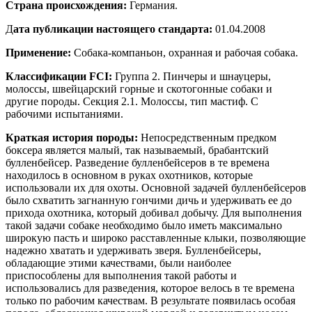
Страна происхождения:
Германия.
Д
ата публикации настоящего стандарта:
01.04.2008
Применение:
Собака-компаньон, охранная и рабочая собака.
Классификации
FCI:
Группа 2. Пинчеры и шнауцеры,
молоссы, швейцарский горные и скотогонные собаки и
другие породы. Секция 2.1. Молоссы, тип мастиф. С
рабочими испытаниями.
Краткая история породы:
Непосредственным предком
боксера является малый, так называемый, брабантский
булленбейсер. Разведение булленбейсеров в те времена
находилось в основном в руках охотников, которые
использовали их для охоты. Основной задачей булленбейсеров
было схватить загнанную гончими дичь и удерживать ее до
прихода охотника, который добивал добычу. Для выполнения
такой задачи собаке необходимо было иметь максимально
широкую пасть и широко расставленные клыки, позволяющие
надежно хватать и удерживать зверя. Булленбейсеры,
обладающие этими качествами, были наиболее
приспособлены для выполнения такой работы и
использовались для разведения, которое велось в те времена
только по рабочим качествам. В результате появилась особая