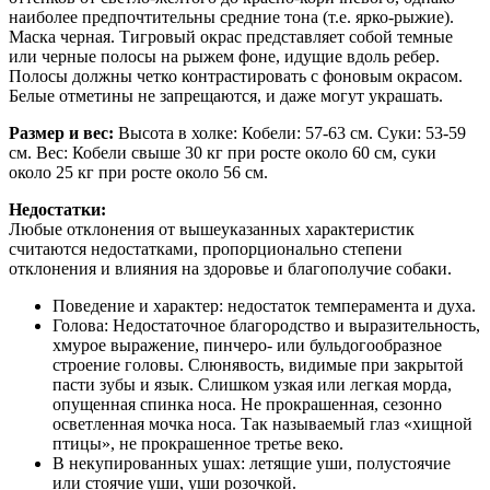
наиболее предпочтительны средние тона (т.е. ярко-рыжие).
Маска черная. Тигровый окрас представляет собой темные
или черные полосы на рыжем фоне, идущие вдоль ребер.
Полосы должны четко контрастировать с фоновым окрасом.
Белые отметины не запрещаются, и даже могут украшать.
Размер и вес:
Высота в холке: Кобели: 57-63 см. Суки: 53-59
см. Вес: Кобели свыше 30 кг при росте около 60 см, суки
около 25 кг при росте около 56 см.
Недостатки:
Любые отклонения от вышеуказанных характеристик
считаются недостатками, пропорционально степени
отклонения и влияния на здоровье и благополучие собаки.
Поведение и характер: недостаток темперамента и духа.
Голова: Недостаточное благородство и выразительность,
хмурое выражение, пинчеро- или бульдогообразное
строение головы. Слюнявость, видимые при закрытой
пасти зубы и язык. Слишком узкая или легкая морда,
опущенная спинка носа. Не прокрашенная, сезонно
осветленная мочка носа. Так называемый глаз «хищной
птицы», не прокрашенное третье веко.
В некупированных ушах: летящие уши, полустоячие
или стоячие уши, уши розочкой.