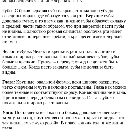
морды относится к длине черепа как 1:3.
Губы: С боков верхняя губа накрывает нижнюю губу до
середины морды, где образуется угол рта. Верхние губы
довольно тугие, в то время как нижние губы образует складку
в средней части таким образом, что при закрытой пасти губы
не видны. Полностью розовая слизистая оболочка рта имеет
отчетливые поперечные гребни, а края десен имеют черный
пигмент.
Челюсти\Зубы: Челюсти крепкие, резцы стоял в линию и
клыки широко расставлены. Полный комплект зубов, зубы
белые и крепкие. Прикус – перекус; отход не должен быть
больше 1 см. Когда пасть закрыта, зубы не должны быть
видны.
Глаза:
Крупные, овальной формы, веки широко раскрыты,
четко очерчены и чуть наклонно поставлены. Глаза как можно
более темные и соответствуют окрасу. Конъюнктива не видна.
При взгляде спереди белки глаз не видны. Глаза глубоко
посажены и широко расставлены.
Уши:
Поставлены высоко и по бокам, довольно маленькие,
затянуты назад, внутренняя сторона уха открыта и видна; это
так называемые «ухо розой». В покое кончик уха ниже линии
глаза.