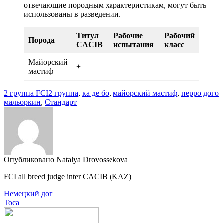
отвечающие породным характеристикам, могут быть
использованы в разведении.
Титул
Рабочие
Рабочий
Порода
CACIB
испытания
класс
Майорский
+
мастиф
2 группа FCI
2 группа
,
ка де бо
,
майорский мастиф
,
перро дого
мальоркин
,
Стандарт
Опубликовано Natalya Drovossekova
FCI all breed judge inter CACIB (KAZ)
Навигация
Немецкий дог
Тоса
по
записям