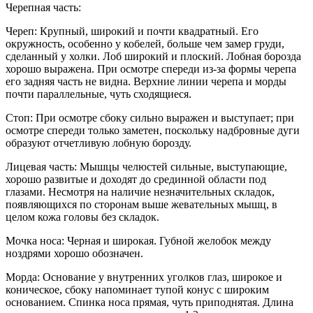
Черепная часть:
Череп: Крупный, широкий и почти квадратный. Его
окружность, особенно у кобелей, больше чем замер груди,
сделанный у холки. Лоб широкий и плоский. Лобная борозда
хорошо выражена. При осмотре спереди из-за формы черепа
его задняя часть не видна. Верхние линии черепа и морды
почти параллельные, чуть сходящиеся.
Стоп: При осмотре сбоку сильно выражен и выступает; при
осмотре спереди только заметен, поскольку надбровные дуги
образуют отчетливую лобную борозду.
Лицевая часть: Мышцы челюстей сильные, выступающие,
хорошо развитые и доходят до срединной области под
глазами. Несмотря на наличие незначительных складок,
появляющихся по сторонам выше жевательных мышц, в
целом кожа головы без складок.
Мочка носа: Черная и широкая. Губной желобок между
ноздрями хорошо обозначен.
Морда: Основание у внутренних уголков глаз, широкое и
коническое, сбоку напоминает тупой конус с широким
основанием. Спинка носа прямая, чуть приподнятая. Длина