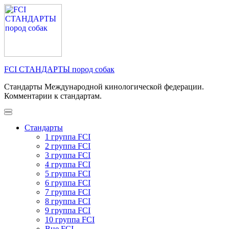
Перейти
к
содержимому
(нажмите
Enter)
FCI СТАНДАРТЫ пород собак
Стандарты Международной кинологической федерации.
Комментарии к стандартам.
Стандарты
1 группа FCI
2 группа FCI
3 группа FCI
4 группа FCI
5 группа FCI
6 группа FCI
7 группа FCI
8 группа FCI
9 группа FCI
10 группа FCI
Вне FCI