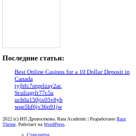
Последние статьи:
Best Online Casinos for a 10 Dollar Deposit in
Canada
tyjbfc7otgelzay2ac
9culiagrlr77c5a
uch0a150jis05v8yb
wqe5hf6jv36p91jw
2022 (с) ИП Дровосекова. Rara Academic | Разработано
Rara
Theme
. Работает на
WordPress
.
Стандарты