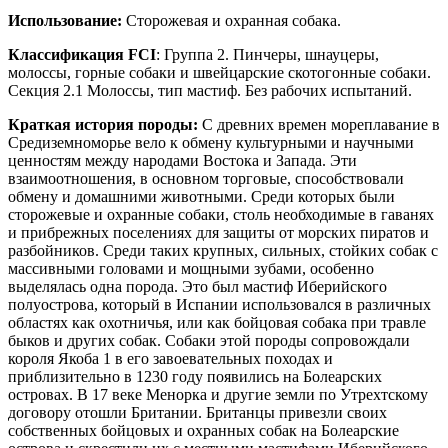
Использование:
Сторожевая и охранная собака.
Классификация
FCI
: Группа 2. Пинчеры, шнауцеры,
молоссы, горные собаки и швейцарские скотогонные собаки.
Секция 2.1 Молоссы, тип мастиф. Без рабочих испытаний.
Краткая история породы:
С древних времен мореплавание в
Средиземноморье вело к обмену культурными и научными
ценностям между народами Востока и Запада. Эти
взаимоотношения, в основном торговые, способствовали
обмену и домашними животными. Среди которых были
сторожевые и охранные собаки, столь необходимые в гаванях
и прибрежных поселениях для защиты от морских пиратов и
разбойников. Среди таких крупных, сильных, стойких собак с
массивными головами и мощными зубами, особенно
выделялась одна порода. Это был мастиф Иберийского
полуострова, который в Испании использовался в различных
областях как охотничья, или как бойцовая собака при травле
быков и других собак. Собаки этой породы сопровождали
короля Якоба 1 в его завоевательных походах и
приблизительно в 1230 году появились на Болеарских
островах. В 17 веке Менорка и другие земли по Утрехтскому
договору отошли Британии. Британцы привезли своих
собственных бойцовых и охранных собак на Болеарские