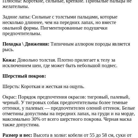
Плюсны: Короткие, сильные, крепкие. Прибылые пальцы не
желательны.
Задние лапы: Сильные с толстыми пальцами, которые
несколько длиннее, чем на передних лапах, но вместе
овальной формы. Пигментированные подушечки
предпочтительны.
Походка \ Движения:
Типичным аллюром породы является
рысь.
Кожа:
Довольно толстая. Плотно прилегает к телу за
исключением шеи, где может быть небольшой подвес.
Шерстный покров:
Шерсть: Короткая и жесткая на ощупь.
Окрас: Порядок предпочтения окрасов: тигровый, палевый,
черный. У тигровых собак предпочтительны более темные
оттенки, у палевых — предпочтителен олений оттенок. Белые
отметины допустимы на передних лапах, на груди и на морде,
максимально 30% от всего шерстного покрова. Черная маска
также допустима.
Размер и вес:
Высота в холке: кобели от 55 до 58 см, суки от