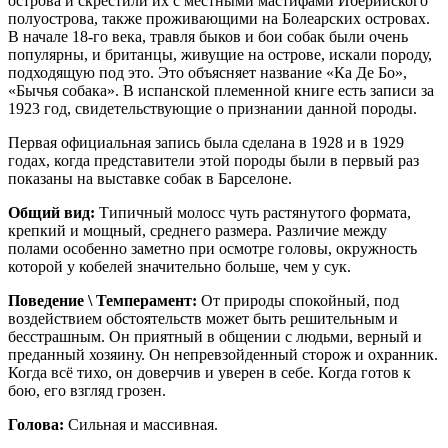
острова и скрестили их с местными мастифами Иберийского
полуострова, также проживающими на Болеарских островах.
В начале 18-го века, травля быков и бои собак были очень
популярны, и британцы, живущие на острове, искали породу,
подходящую под это. Это объясняет название «Ка Де Бо»,
«Бычья собака». В испанской племенной книге есть записи за
1923 год, свидетельствующие о признании данной породы.
Первая официальная запись была сделана в 1928 и в 1929
годах, когда представители этой породы были в первый раз
показаны на выставке собак в Барселоне.
Общий вид:
Типичный молосс чуть растянутого формата,
крепкий и мощный, среднего размера. Различие между
полами особенно заметно при осмотре головы, окружность
которой у кобелей значительно больше, чем у сук.
Поведение \ Темперамент:
От природы спокойный, под
воздействием обстоятельств может быть решительным и
бесстрашным. Он приятный в общении с людьми, верный и
преданный хозяину. Он непревзойденный сторож и охранник.
Когда всё тихо, он доверчив и уверен в себе. Когда готов к
бою, его взгляд грозен.
Голова:
Сильная и массивная.