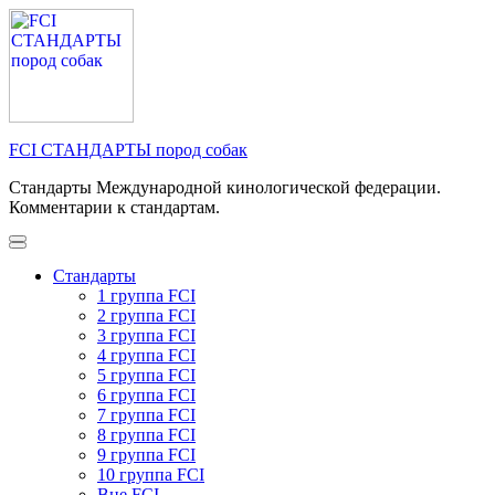
Перейти
к
содержимому
(нажмите
Enter)
FCI СТАНДАРТЫ пород собак
Стандарты Международной кинологической федерации.
Комментарии к стандартам.
Стандарты
1 группа FCI
2 группа FCI
3 группа FCI
4 группа FCI
5 группа FCI
6 группа FCI
7 группа FCI
8 группа FCI
9 группа FCI
10 группа FCI
Вне FCI