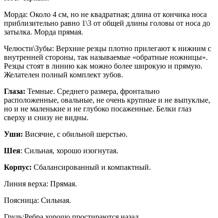
Морда: Около 4 см, но не квадратная; длина от кончика носа
приблизительно равно 1\3 от общей длины головы от носа до
затылка. Морда прямая.
Челюсти\Зубы: Верхние резцы плотно прилегают к нижним с
внутренней стороны, так называемые «обратные ножницы».
Резцы стоят в линию как можно более широкую и прямую.
Желателен полный комплект зубов.
Глаза:
Темные. Среднего размера, фронтально
расположенные, овальные, не очень крупные и не выпуклые,
но и не маленькие и не глубоко посаженные. Белки глаз
сверху и снизу не видны.
Уши:
Висячие, с обильной шерстью.
Шея
: Сильная, хорошо изогнутая.
Корпус:
Сбалансированный и компактный.
Линия верха: Прямая.
Поясница: Сильная.
Грудь:Ребра хорошо простираются назад.