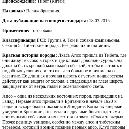
Происхождение:
Тибет (Китай).
Патронаж:
Великобритания.
Дата публикации настоящего стандарта:
18.03.2015
Применение:
Той-собака.
Классификация
FCI:
Группа 9. Тои и собаки-компаньоны.
Секция 5. Тибетские породы. Без рабочих испытаний.
Краткая история породы:
Лхаса Апсо пришла из Тибета, где
они живут высоко в горах и где климат довольно суров. Она
должна быть крепкой маленькой собачкой, чтобы выстоять в
подобных условиях, и это оказало большое влияние на ее
развитие. Ее длинная прочная шерсть с густым подшерстком
действует как защита от холода, а спадающая на глаза шерсть
защищает их от ветра, пыли и ослепляющего света.
Апсо – одна из нескольких восточных пород, пришедших на
Запад. Первые апсо прибыли в Британию в начале 1920-х
годов и вскоре были показаны в Лондоне. Когда их впервые
увидели в Британии, то спутали с другими богато одетыми
восточными собаками и их всех стали звать «Лхаса терьеры».
Позже разницу увидели, особенно между апсо и тибетским
терьером, который возник позднее первых апсо. Клуб породы