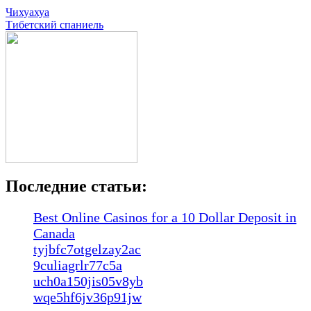
Навигация
Чихуахуа
Тибетский спаниель
по
записям
Последние статьи:
Best Online Casinos for a 10 Dollar Deposit in
Canada
tyjbfc7otgelzay2ac
9culiagrlr77c5a
uch0a150jis05v8yb
wqe5hf6jv36p91jw