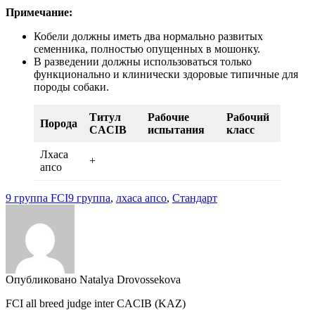
Примечание:
Кобели должны иметь два нормально развитых
семенника, полностью опущенных в мошонку.
В разведении должны использоваться только
функционально и клинически здоровые типичные для
породы собаки.
Титул
Рабочие
Рабочий
Порода
CACIB
испытания
класс
Лхаса
+
апсо
9 группа FCI
9 группа
,
лхаса апсо
,
Стандарт
Опубликовано Natalya Drovossekova
FCI all breed judge inter CACIB (KAZ)