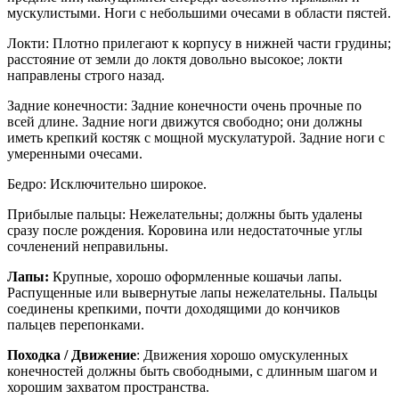
мускулистыми. Ноги с небольшими очесами в области пястей.
Локти: Плотно прилегают к корпусу в нижней части грудины;
расстояние от земли до локтя довольно высокое; локти
направлены строго назад.
Задние конечности: Задние конечности очень прочные по
всей длине. Задние ноги движутся свободно; они должны
иметь крепкий костяк с мощной мускулатурой. Задние ноги с
умеренными очесами.
Бедро: Исключительно широкое.
Прибылые пальцы: Нежелательны; должны быть удалены
сразу после рождения. Коровина или недостаточные углы
сочленений неправильны.
Лапы:
Крупные, хорошо оформленные кошачьи лапы.
Распущенные или вывернутые лапы нежелательны. Пальцы
соединены крепкими, почти доходящими до кончиков
пальцев перепонками.
Походка / Движение
: Движения хорошо омускуленных
конечностей должны быть свободными, с длинным шагом и
хорошим захватом пространства.