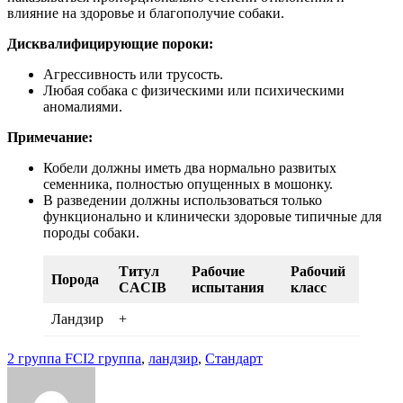
влияние на здоровье и благополучие собаки.
Дисквалифицирующие пороки:
Агрессивность или трусость.
Любая собака с физическими или психическими
аномалиями.
Примечание:
Кобели должны иметь два нормально развитых
семенника, полностью опущенных в мошонку.
В разведении должны использоваться только
функционально и клинически здоровые типичные для
породы собаки.
Титул
Рабочие
Рабочий
Порода
CACIB
испытания
класс
Ландзир
+
2 группа FCI
2 группа
,
ландзир
,
Стандарт