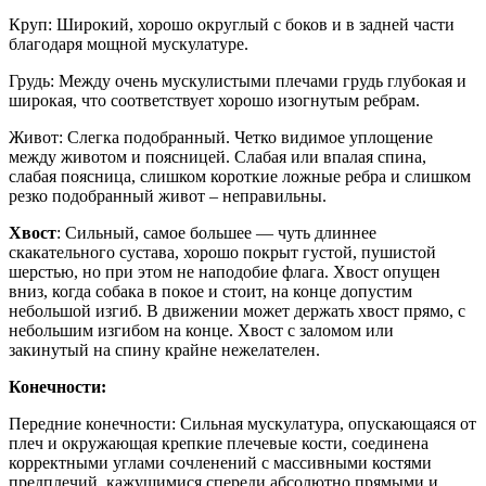
Круп: Широкий, хорошо округлый с боков и в задней части
благодаря мощной мускулатуре.
Грудь: Между очень мускулистыми плечами грудь глубокая и
широкая, что соответствует хорошо изогнутым ребрам.
Живот: Слегка подобранный. Четко видимое уплощение
между животом и поясницей. Слабая или впалая спина,
слабая поясница, слишком короткие ложные ребра и слишком
резко подобранный живот – неправильны.
Хвост
: Сильный, самое большее — чуть длиннее
скакательного сустава, хорошо покрыт густой, пушистой
шерстью, но при этом не наподобие флага. Хвост опущен
вниз, когда собака в покое и стоит, на конце допустим
небольшой изгиб. В движении может держать хвост прямо, с
небольшим изгибом на конце. Хвост с заломом или
закинутый на спину крайне нежелателен.
Конечности:
Передние конечности: Сильная мускулатура, опускающаяся от
плеч и окружающая крепкие плечевые кости, соединена
корректными углами сочленений с массивными костями
предплечий, кажущимися спереди абсолютно прямыми и