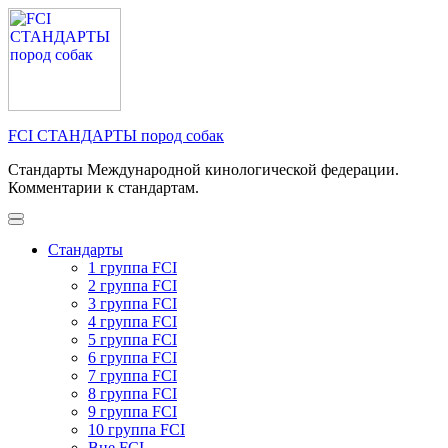
Перейти
к
содержимому
(нажмите
Enter)
FCI СТАНДАРТЫ пород собак
Стандарты Международной кинологической федерации.
Комментарии к стандартам.
Стандарты
1 группа FCI
2 группа FCI
3 группа FCI
4 группа FCI
5 группа FCI
6 группа FCI
7 группа FCI
8 группа FCI
9 группа FCI
10 группа FCI
Вне FCI