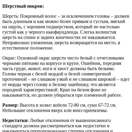
Шерстный покров:
Шерсть: Покровный волос – за исключением головы – должен
быть длинным и как можно более прямым и густым, мягкий
на ощупь, с хорошим подшерстком, который не настолько
густой как у черного ньюфаундленда. Слегка волнистая
шерсть на спине и задних конечностях не наказывается.
Неправильно уложенная, шерсть возвращается на место, в
естественное положение.
Окрас: Основной окрас шерсти чисто белый с отчетливыми
черными пятнами на корпусе и крупе. Ошейник, передняя
часть груди, живот, ноги и хвост должны быть белыми.
Голова черная с белой мордой и белой симметричной
проточиной – не слишком узкой и не слишком широкой – идет
от морды через голову к белому ошейнику, что является
породной характеристикой. Крап на белом фоне не
наказывается, но должен убираться при племенной работе.
Размер
: Высота в холке: кобели 72-80 см, суки 67-72 см.
Небольшие отклонения вверх или вниз приемлемы.
Недостатки:
Любые отклонения от вышеописанного
стандарта должны рассматриваться как недостатки и
наказываться пропорционально степени отклонения и