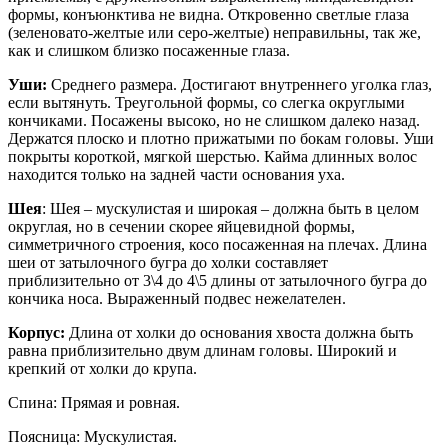
формы, конъюнктива не видна. Откровенно светлые глаза
(зеленовато-желтые или серо-желтые) неправильны, так же,
как и слишком близко посаженные глаза.
Уши:
Среднего размера. Достигают внутреннего уголка глаз,
если вытянуть. Треугольной формы, со слегка округлыми
кончиками. Посажены высоко, но не слишком далеко назад.
Держатся плоско и плотно прижатыми по бокам головы. Уши
покрыты короткой, мягкой шерстью. Кайма длинных волос
находится только на задней части основания уха.
Шея
: Шея – мускулистая и широкая – должна быть в целом
округлая, но в сечении скорее яйцевидной формы,
симметричного строения, косо посаженная на плечах. Длина
шеи от затылочного бугра до холки составляет
приблизительно от 3\4 до 4\5 длины от затылочного бугра до
кончика носа. Выраженный подвес нежелателен.
Корпус:
Длина от холки до основания хвоста должна быть
равна приблизительно двум длинам головы. Широкий и
крепкий от холки до крупа.
Спина: Прямая и ровная.
Поясница: Мускулистая.